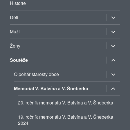
Historie
Zobrazit
Děti
podřazen
položky
Zobrazit
Muži
podřazen
položky
Zobrazit
Ženy
podřazen
položky
Zobrazit
Soutěže
podřazen
položky
Zobrazit
O pohár starosty obce
podřazen
položky
Zobrazit
Memorial V. Balvína a V. Šneberka
podřazen
položky
20. ročník memoriálu V. Balvína a V. Šneberka
19. ročník memoriálu V. Balvína a V. Šneberka
2024