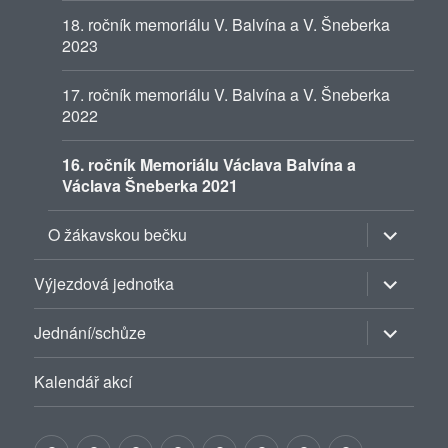
18. ročník memoriálu V. Balvína a V. Šneberka
2023
17. ročník memoriálu V. Balvína a V. Šneberka
2022
16. ročník Memoriálu Václava Balvína a
Václava Šneberka 2021
Zobrazit
O žákavskou bečku
podřazen
položky
Zobrazit
Výjezdová jednotka
podřazen
položky
Zobrazit
Jednání/schůze
podřazen
položky
Kalendář akcí