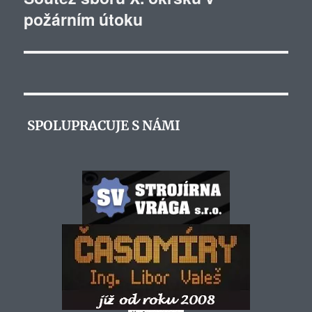
požárním útoku
příspěvek:
SPOLUPRACUJE S NÁMI