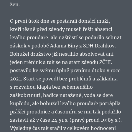
žen.
O první útok dne se postarali domácí muži,
kteří těsně před závody museli řešit absenci
levého proudaře, ale naštěstí se podařilo sehnat
záskok v podobě Adama Bíny z SDH Drahkov.
Bohužel družstvo již nestihlo absolvovat ani
jeden trénink a tak se na start závodu ZČHL
postavilo ke svému úplně prvnímu útoku v roce
2021. Start se povedl bez problémů a základna
s rozvahou klapla bez sebemenšího
zaškobrtnutí, hadice natažené, voda se dere
kupředu, ale bohužel levého proudaře potrápila
prášící proudnice a časomíru se mu tak podařilo
zastavit až v čase 24,51 s. (pravý proud 19:85 s.).
Výsledný čas tak stačil v celkovém hodnocení