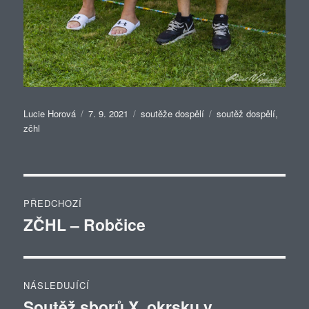
Autor:
Publikováno:
Rubriky:
Štítky:
Lucie Horová
7. 9. 2021
soutěže dospělí
soutěž dospělí
,
zčhl
Navigace
PŘEDCHOZÍ
pro
ZČHL – Robčice
Předchozí
příspěvek:
příspěvek
NÁSLEDUJÍCÍ
Soutěž sborů X. okrsku v
Následující