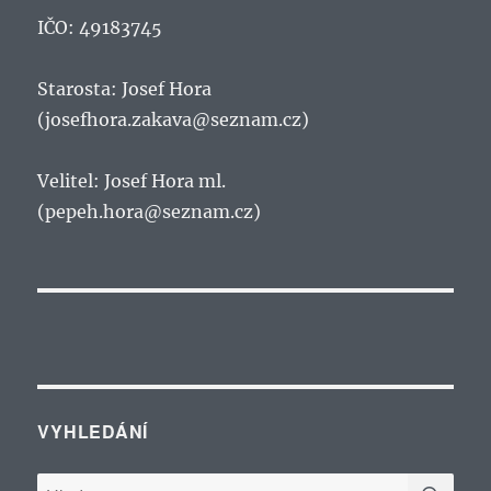
IČO: 49183745
Starosta: Josef Hora
(josefhora.zakava@seznam.cz)
Velitel: Josef Hora ml.
(pepeh.hora@seznam.cz)
VYHLEDÁNÍ
HLE
Hledat: