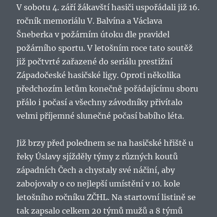
V sobotu 4. září žákavští hasiči uspořádali již 16.
ročník memoriálu V. Balvína a Václava
Šneberka v požárním útoku dle pravidel
požárního sportu. V letošním roce tato soutěž
již počtvrté zařazené do seriálu prestižní
Západočeské hasičské ligy. Oproti několika
předchozím letům konečně pořádajícímu sboru
přálo i počasí a všechny závodníky přivítalo
velmi příjemné slunečné počasí babího léta.
Již brzy před polednem se na hasičské hřiště u
řeky Úslavy sjížděly týmy z různých koutů
západních Čech a chystaly své náčiní, aby
zabojovaly o co nejlepší umístění v 10. kole
letošního ročníku ZČHL. Na startovní listině se
tak zapsalo celkem 20 týmů mužů a 8 týmů