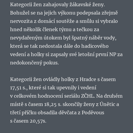
Kategorii žen zahajovaly žákavské ženy.
Bohužel se na jejich výkonu podepsala zřejmě
nervozita z domácí soutěže a smůlu si vybralo
hned několik členek týmu a tečkou za
nevydařeným útokem byl špatný náběr vody,
která se tak nedostala dále do hadicového
vedení a holky si zapsaly své letošní první NP za
nedokončený pokus.
Kategorii žen ovládly holky z Hradce s časem
17,51 s., které si tak upevnily i vedení
v celkovém hodnocení seriálu ZČHL. Na druhém
místě s časem 18,25 s. skončily ženy z Únětic a
třetí příčku obsadila děvčata z Poděvous
s časem 20,57s.