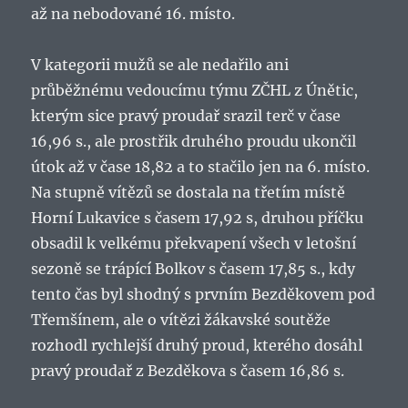
až na nebodované 16. místo.
V kategorii mužů se ale nedařilo ani
průběžnému vedoucímu týmu ZČHL z Únětic,
kterým sice pravý proudař srazil terč v čase
16,96 s., ale prostřik druhého proudu ukončil
útok až v čase 18,82 a to stačilo jen na 6. místo.
Na stupně vítězů se dostala na třetím místě
Horní Lukavice s časem 17,92 s, druhou příčku
obsadil k velkému překvapení všech v letošní
sezoně se trápící Bolkov s časem 17,85 s., kdy
tento čas byl shodný s prvním Bezděkovem pod
Třemšínem, ale o vítězi žákavské soutěže
rozhodl rychlejší druhý proud, kterého dosáhl
pravý proudař z Bezděkova s časem 16,86 s.