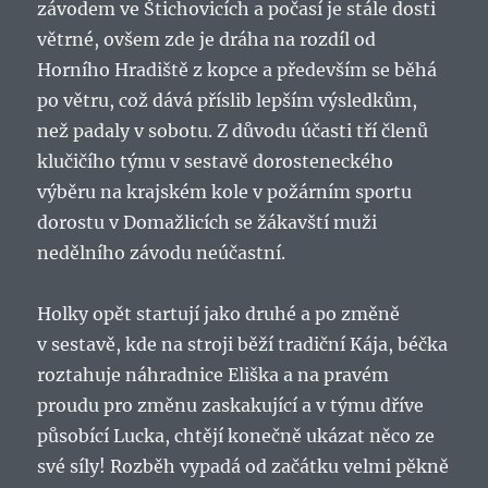
závodem ve Štichovicích a počasí je stále dosti
větrné, ovšem zde je dráha na rozdíl od
Horního Hradiště z kopce a především se běhá
po větru, což dává příslib lepším výsledkům,
než padaly v sobotu. Z důvodu účasti tří členů
klučičího týmu v sestavě dorosteneckého
výběru na krajském kole v požárním sportu
dorostu v Domažlicích se žákavští muži
nedělního závodu neúčastní.
Holky opět startují jako druhé a po změně
v sestavě, kde na stroji běží tradiční Kája, béčka
roztahuje náhradnice Eliška a na pravém
proudu pro změnu zaskakující a v týmu dříve
působící Lucka, chtějí konečně ukázat něco ze
své síly! Rozběh vypadá od začátku velmi pěkně