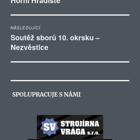
Horní Hradiště
příspěvek
NÁSLEDUJÍCÍ
Soutěž sborů 10. okrsku –
Následující
Nezvěstice
příspěvek:
SPOLUPRACUJE S NÁMI