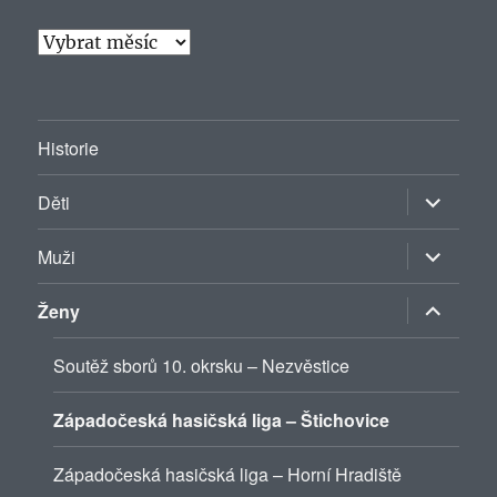
Archiv
Historie
Zobrazit
Děti
podřazen
položky
Zobrazit
Muži
podřazen
položky
Zobrazit
Ženy
podřazen
položky
Soutěž sborů 10. okrsku – Nezvěstice
Západočeská hasičská liga – Štichovice
Západočeská hasičská liga – Horní Hradiště