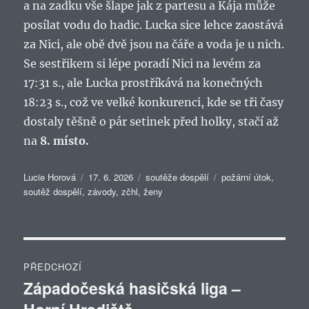
a na zadku vše šlape jak z partesu a Kája může
posílat vodu do hadic. Lucka sice lehce zaostává
za Nici, ale obě dvě jsou na čáře a voda je u nich.
Se sestřikem si lépe poradí Nici na levém za
17:31 s., ale Lucka prostříkává na konečných
18:23 s., což ve velké konkurenci, kde se tři časy
dostaly těšně o pár setinek před holky, stačí až
na
8. místo.
Autor:
Publikováno:
Rubriky:
Štítky:
Lucie Horová
17. 6. 2026
soutěže dospělí
požární útok
,
soutěž dospělí
,
závody
,
zčhl
,
ženy
Navigace
PŘEDCHOZÍ
pro
Západočeská hasičská liga –
Předchozí
příspěvek: