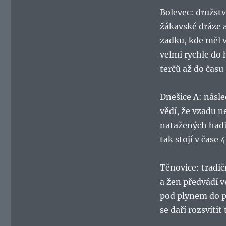
Bolevec: družstv
žákavské dráze 
zadku, kde měl v
velmi rychle do 
terčů až do času 
Dnešice A: násled
vědí, že vzadu n
natažených hadic
tak stojí v čase 
Těnovice: tradič
a žen předvádí v
pod plynem do 
se daří rozsvítit