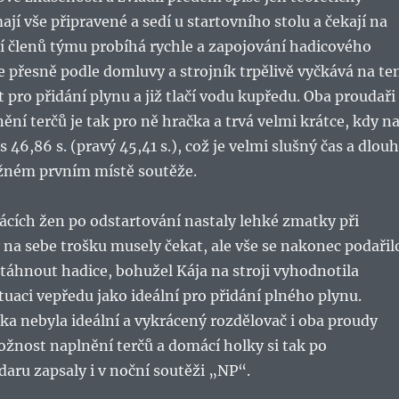
mají vše připravené a sedí u startovního stolu a čekají na
ní členů týmu probíhá rychle a zapojování hadicového
e přesně podle domluvy a strojník trpělivě vyčkává na te
ro přidání plynu a již tlačí vodu kupředu. Oba proudaři
nění terčů je tak pro ně hračka a trvá velmi krátce, kdy n
s 46,86 s. (pravý 45,41 s.), což je velmi slušný čas a dlou
ěžném prvním místě soutěže.
ácích žen po odstartování nastaly lehké zmatky při
 na sebe trošku musely čekat, ale vše se nakonec podařil
táhnout hadice, bohužel Kája na stroji vyhodnotila
uaci vepředu jako ideální pro přidání plného plynu.
eka nebyla ideální a vykrácený rozdělovač i oba proudy
nost naplnění terčů a domácí holky si tak po
aru zapsaly i v noční soutěži „NP“.