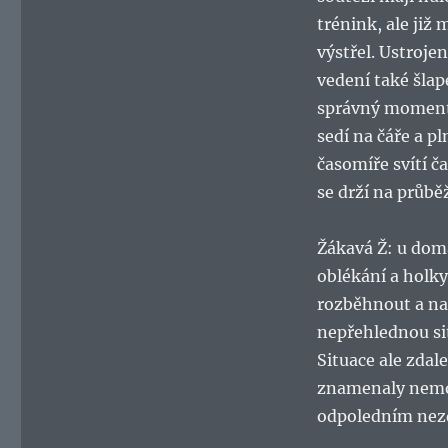
trénink, ale již 
výstřel. Ustroje
vedení také šlap
správný moment p
sedí na čáře a pl
časomíře svítí ča
se drží na průb
Žákavá Ž: u dom
oblékání a holky
rozběhnout a na
nepřehlednou sit
Situace ale zdal
znamenaly nemož
odpoledním nezd