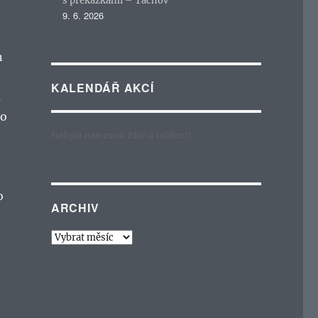
s překážkami – Tachov
9. 6. 2026
n
KALENDÁŘ AKCÍ
a
ho
Nebyla nalezena žádná událost!
o
ARCHIV
Archiv