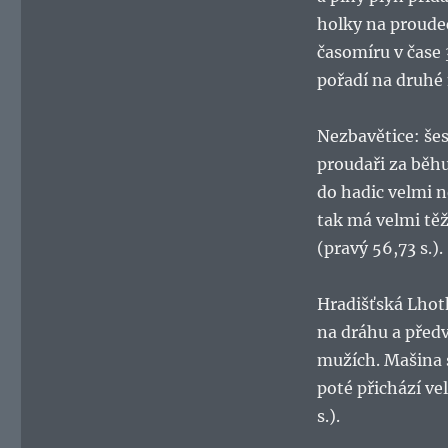
holky na proudec
časomíru v čase 
pořadí na druhé
Nezbavětice: šes
proudaři za běhu
do hadic velmi 
tak má velmi těž
(pravý 56,73 s.).
Hradišťská Lhotk
na dráhu a před
mužích. Mašina si
poté přichází ve
s.).