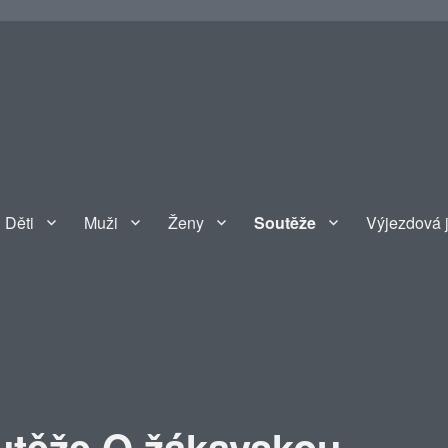
Děti
Muži
Ženy
Soutěže
Výjezdová 
outěže O žákavskou