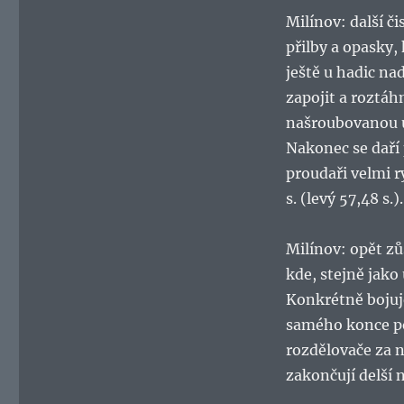
Milínov: další č
přilby a opasky,
ještě u hadic na
zapojit a roztáh
našroubovanou uc
Nakonec se daří 
proudaři velmi 
s. (levý 57,48 s.).
Milínov: opět zů
kde, stejně jako
Konkrétně bojuj
samého konce po
rozdělovače za 
zakončují delší n