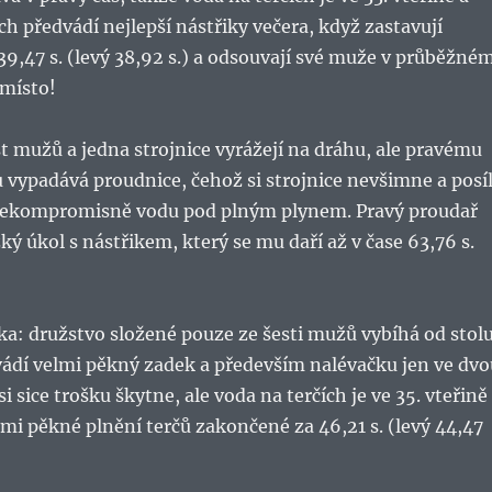
h předvádí nejlepší nástřiky večera, když zastavují
39,47 s. (levý 38,92 s.) a odsouvají své muže v průběžné
 místo!
t mužů a jedna strojnice vyrážejí na dráhu, ale pravému
 vypadává proudnice, čehož si strojnice nevšimne a posí
nekompromisně vodu pod plným plynem. Pravý proudař
ký úkol s nástřikem, který se mu daří až v čase 63,76 s.
a: družstvo složené pouze ze šesti mužů vybíhá od stol
vádí velmi pěkný zadek a především nalévačku jen ve dvo
 sice trošku škytne, ale voda na terčích je ve 35. vteřině
lmi pěkné plnění terčů zakončené za 46,21 s. (levý 44,47