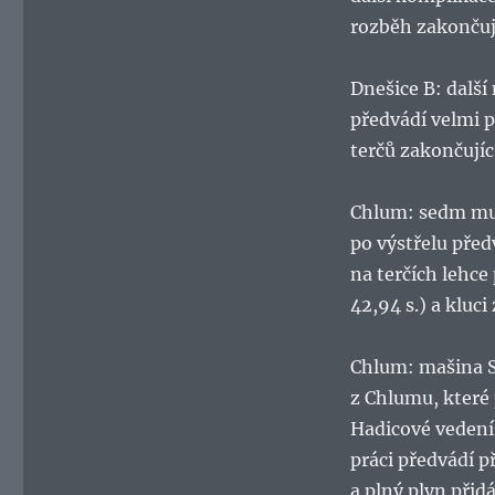
rozběh zakončují
Dnešice B: další
předvádí velmi p
terčů zakončující
Chlum: sedm muž
po výstřelu před
na terčích lehce 
42,94 s.) a kluc
Chlum: mašina S
z Chlumu, které 
Hadicové vedení
práci předvádí p
a plný plyn přidá