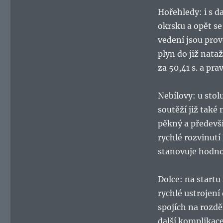
Hořehledy: i s 
okrsku a opět s
vedení jsou pro
plyn do již nata
za 50,41 s. a pra
Nebílovy: u stol
soutěží již také
pěkný a předevš
rychlé rozvinut
stanovuje hodnot
Dolce: na startu
rychlé ustrojení
spojích na rozděl
další komplikace