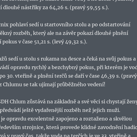
 dlouhé nástřiky za 64,26 s. (pravý 59,55 s.).
 mix pohlaví sedí u startovního stolu a po odstartování
ěkný rozběh, který ale na závěr pokazí dlouhé plnění
 pokus v čase 51,21 s. (levý 49,32 s.).
ů sedí u stolu s rukama na desce a čeká na svůj pokus a
vádí opravdu rychlý a bezchybný pokus, při kterém je vo
po 30. vteřině a plnění terčů se daří v čase 46,39 s. (pravý
i z Chlumu se tak ujímají průběžného vedení!
DH Chlum zůstává na základně a své věci si chystají žen
předvádí ještě vydařenější rozběh než jejich muži.
 je opravdu excelentně zapojeno a roztaženo a skvělou
ředevším strojnice, která provede klidné zavodnění hadi
vá v pravý čas, takže voda na terčích je ve 33. vteřině a