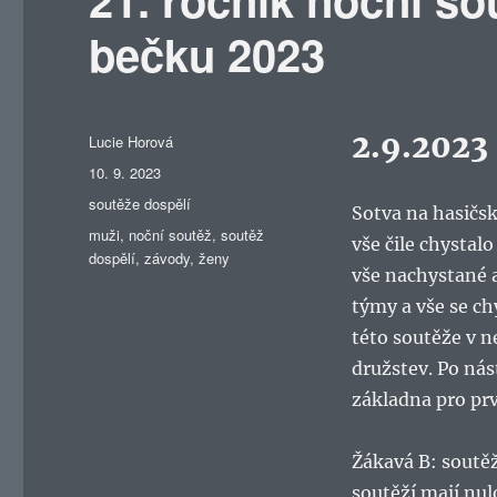
bečku 2023
2.9.2023
Autor:
Lucie Horová
Publikováno:
10. 9. 2023
Rubriky:
soutěže dospělí
Sotva na hasičsk
Štítky:
muži
,
noční soutěž
,
soutěž
vše čile chystal
dospělí
,
závody
,
ženy
vše nachystané a
týmy a vše se ch
této soutěže v n
družstev. Po nás
základna pro pr
Žákavá B: soutě
soutěží mají nul