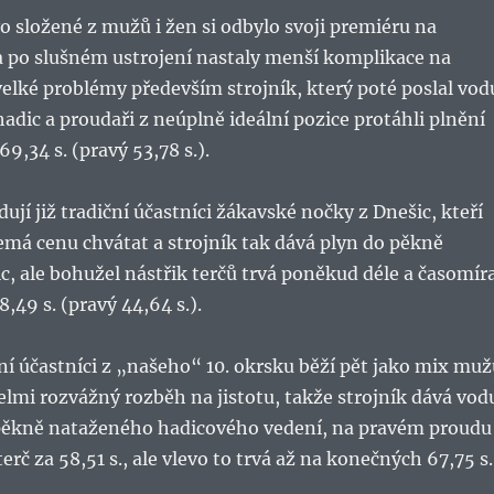
o složené z mužů i žen si odbylo svoji premiéru na
a po slušném ustrojení nastaly menší komplikace na
elké problémy především strojník, který poté poslal vod
hadic a proudaři z neúplně ideální pozice protáhli plnění
69,34 s. (pravý 53,78 s.).
ují již tradiční účastníci žákavské nočky z Dnešic, kteří
emá cenu chvátat a strojník tak dává plyn do pěkně
, ale bohužel nástřik terčů trvá poněkud déle a časomír
48,49 s. (pravý 44,64 s.).
ní účastníci z „našeho“ 10. okrsku běží pět jako mix muž
elmi rozvážný rozběh na jistotu, takže strojník dává vod
pěkně nataženého hadicového vedení, na pravém proudu
 terč za 58,51 s., ale vlevo to trvá až na konečných 67,75 s.