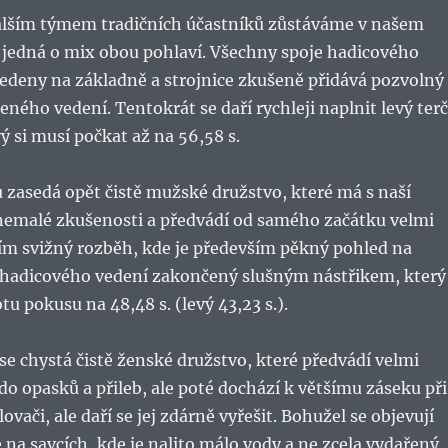
dalším týmem tradičních účastníků zůstáváme v našem
e jedná o mix obou pohlaví. Všechny spoje hadicového
vedeny na základně a strojnice zkušeně přidává pozvolný
ženého vedení. Tentokrát se daří rychleji naplnit levý terč
vý si musí počkat až na 56,58 s.
u zasedá opět čistě mužské družstvo, které má s naší
 nemalé zkušenosti a předvádí od samého začátku velmi
ím svižný rozběh, kde je především pěkný pohled na
í hadicového vedení zakončený slušným nástřikem, který
u pokusu na 48,48 s. (levý 43,23 s.).
 se chystá čistě ženské družstvo, které předvádí velmi
 do opasků a přileb, ale poté dochází k většímu záseku při
ovači, ale daří se jej zdárně vyřešit. Bohužel se objevují
 na savcích, kde je nalito málo vody a ne zcela vydařený