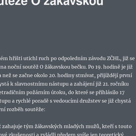
ém hřišti utichl ruch po odpoledním závodu ZČHL, již se
o na noční soutěž O žákavskou bečku. Po 19. hodině je již
 než se začne okolo 20. hodiny stmívat, přijíždějí první
ystá k slavnostnímu nástupu a zahájení již 21. ročníku
etradičním požárním útoku, do které se přihlásilo 17
tupu a rychlé poradě s vedoucími družstev se již chystá
vní rozběh soutěže:
ž zahajuje tým žákavských mladých mužů, kteří s touto
ové zkušenosti a zvládli předem spíše jen teoretický