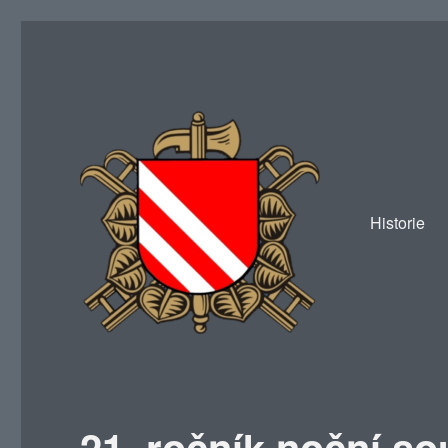
Historie
SDH Žákava
21. ročník noční s