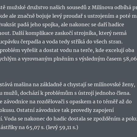
istě mužské družstvo našich sousedů z Milínova odbíhá p
 kde ale značně bojuje levý proudař s ustrojením a poté 
dvakrát padá jeho spojka, ale nakonec se daří hadice
nout. Další komplikace zaskočí strojníka, který nemá
pávku čerpadla a voda tedy stříká do všech stran.
problém vyřešit a dostat vodu na terče, kde excelují oba
rychlým a vyrovnaným plněním s výsledným časem 58,06
stává mašina na základně a chystají se milínovské ženy,
 u mužů, dochází k problémům s ústrojí jednoho člena.
e závodnice na rozdělovači s opaskem a to téměř až do
kusu. Ostatní závodnice tak provedly zapojení
ní. Voda se nakonec do hadic dostala se zpožděním a pok
ástřiky na 65,07 s. (levý 59,11 s.)