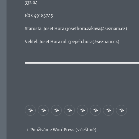
332 04
IČO: 49183745
Starosta: Josef Hora (josefhora.zakava@seznam.cz)
Velitel: Josef Hora ml. (pepeh.hora@seznam.cz)
Historie
Děti
Muži
Ženy
Soutěže
Výjezdová
Jednání/s
Kale
jednotka
akcí
Používáme WordPress (v češtině).