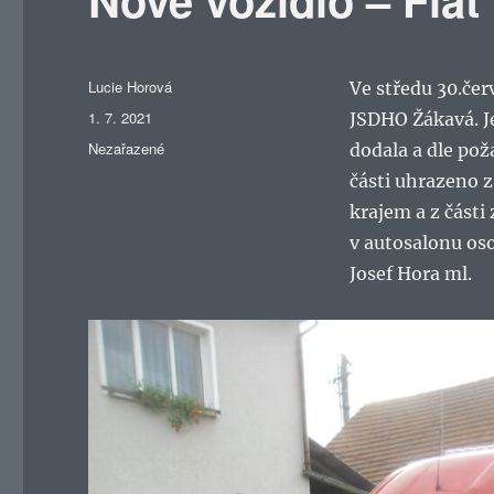
Autor:
Lucie Horová
Ve středu 30.če
Publikováno:
1. 7. 2021
JSDHO Žákavá. Je
Rubriky:
Nezařazené
dodala a dle pož
části uhrazeno 
krajem a z části
v autosalonu oso
Josef Hora ml.