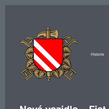
Historie
SDH Žákava
Nové vozidlo – Fiat