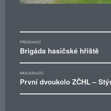
Navigace
PŘEDCHOZÍ
pro
Brigáda hasičské hřiště
Předchozí
příspěvek:
příspěvek
NÁSLEDUJÍCÍ
První dvoukolo ZČHL – Stý
Následující
příspěvek: