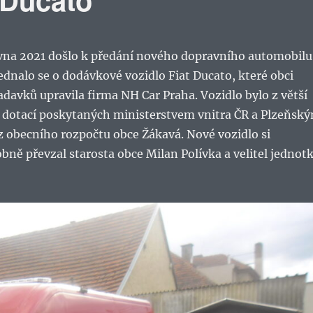
rvna 2021 došlo k předání nového dopravního automobilu
dnalo se o dodávkové vozidlo Fiat Ducato, které obci
adavků upravila firma NH Car Praha. Vozidlo bylo z větší
z dotací poskytaných ministerstvem vnitra ČR a Plzeňsk
 z obecního rozpočtu obce Žákavá. Nové vozidlo si
bně převzal starosta obce Milan Polívka a velitel jednot