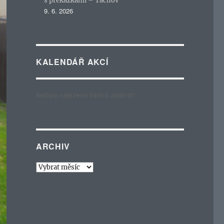
s překážkami – Tachov
9. 6. 2026
KALENDÁŘ AKCÍ
Nebyla nalezena žádná událost!
ARCHIV
Archiv