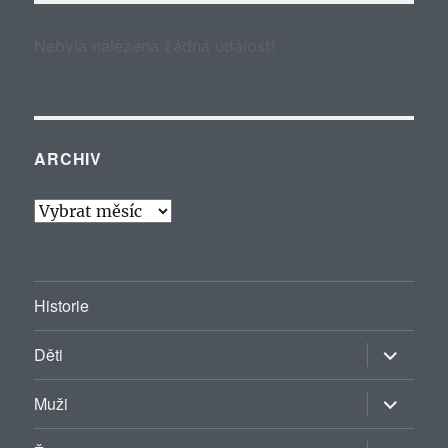
Nebyla nalezena žádná událost!
ARCHIV
Archiv
Historie
Zobrazit
Děti
podřazen
položky
Zobrazit
Muži
podřazen
položky
Zobrazit