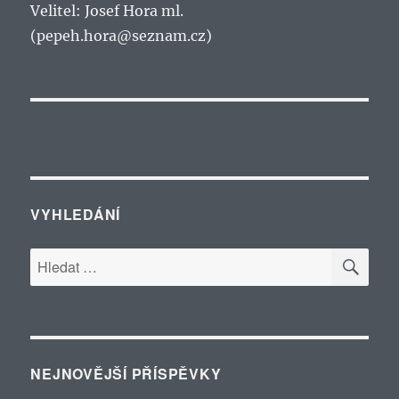
Velitel: Josef Hora ml.
(pepeh.hora@seznam.cz)
VYHLEDÁNÍ
HLE
Hledat:
NEJNOVĚJŠÍ PŘÍSPĚVKY