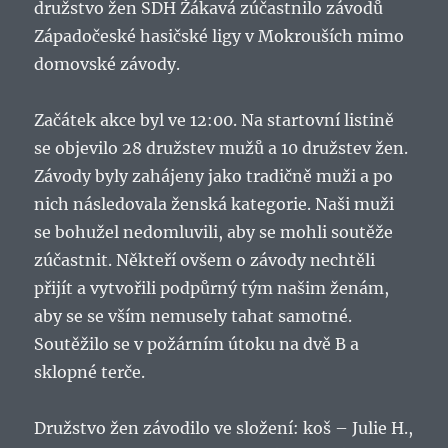
družstvo žen SDH Žákavá zúčastnilo závodů
Západočeské hasičské ligy v Mokrouších mimo
domovské závody.
Začátek akce byl ve 12:00. Na startovní listině
se objevilo 28 družstev mužů a 10 družstev žen.
Závody byly zahájeny jako tradičně muži a po
nich následovala ženská kategorie. Naši muži
se bohužel nedomluvili, aby se mohli soutěže
zúčastnit. Někteří ovšem o závody nechtěli
přijít a vytvořili podpůrný tým našim ženám,
aby se se vším nemusely tahat samotné.
Soutěžilo se v požárním útoku na dvě B a
sklopné terče.
Družstvo žen závodilo ve složení: koš – Julie H.,