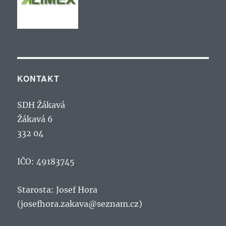
KONTAKT
SDH Žákavá
Žákavá 6
332 04
IČO: 49183745
Starosta: Josef Hora
(josefhora.zakava@seznam.cz)