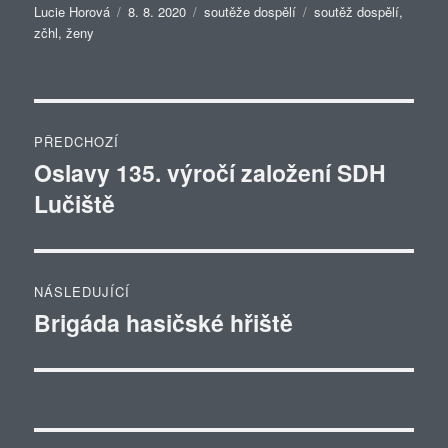
Autor:
Publikováno:
Rubriky:
Štítky:
Lucie Horová
8. 8. 2020
soutěže dospělí
soutěž dospělí
,
zčhl
,
ženy
Navigace
PŘEDCHOZÍ
pro
Oslavy 135. výročí založení SDH
Předchozí
Lučiště
příspěvek:
příspěvek
NÁSLEDUJÍCÍ
Brigáda hasičské hřiště
Následující
příspěvek: