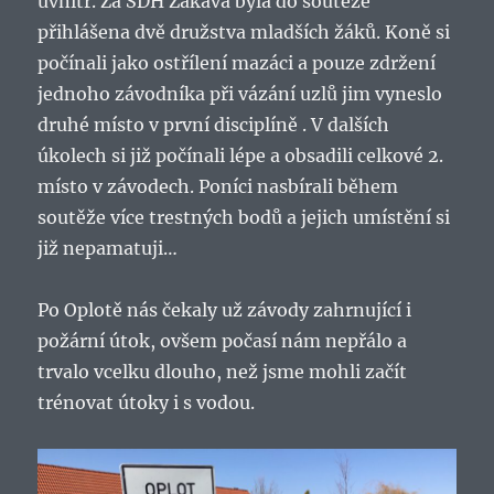
uvnitř. Za SDH Žákavá byla do soutěže
přihlášena dvě družstva mladších žáků. Koně si
počínali jako ostřílení mazáci a pouze zdržení
jednoho závodníka při vázání uzlů jim vyneslo
druhé místo v první disciplíně . V dalších
úkolech si již počínali lépe a obsadili celkové 2.
místo v závodech. Poníci nasbírali během
soutěže více trestných bodů a jejich umístění si
již nepamatuji…
Po Oplotě nás čekaly už závody zahrnující i
požární útok, ovšem počasí nám nepřálo a
trvalo vcelku dlouho, než jsme mohli začít
trénovat útoky i s vodou.