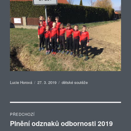
Autor:
Publikováno:
Rubriky:
Lucie Horová
27. 3. 2019
dětské soutěže
Navigace
PŘEDCHOZÍ
pro
Plnění odznaků odbornosti 2019
Předchozí