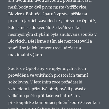
si z úvodních dvou závodů z podzimní části
nesli body za dvě první místa (Střížovice,
Blovice). Bohužel špatná zpráva přišla na
prvních jarních závodech 23. března v Oplotě,
kde jsme se dozvěděli, že kvůli vcelku
nesmyslným chybám byla anulována soutěž v
Blovicích. Děti jsme s tím ale nezatěžovali a
snažili se jejich koncentraci udržet na
maximální výkon.
Soutěž v Oplotě byla v uplynulých letech
prováděna ve vnitřních prostorách tamní
sokolovny. V letošním roce pořadatelé
vzhledem k příznivé předpovědi počasí a
velkému počtu přihlášených družstev
přistoupili ke kombinaci plnění soutěže venku i