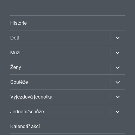
Historie
Zobrazit
Děti
podřazen
položky
Zobrazit
Muži
podřazen
položky
Zobrazit
Ženy
podřazen
položky
Zobrazit
Soutěže
podřazen
položky
Zobrazit
Výjezdová jednotka
podřazen
položky
Zobrazit
Jednání/schůze
podřazen
položky
Kalendář akcí