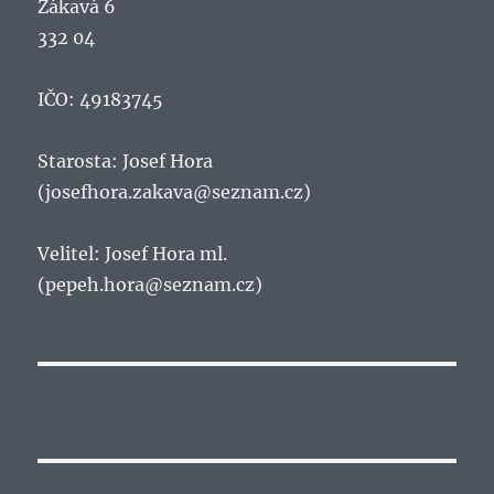
Žákavá 6
332 04
IČO: 49183745
Starosta: Josef Hora
(josefhora.zakava@seznam.cz)
Velitel: Josef Hora ml.
(pepeh.hora@seznam.cz)