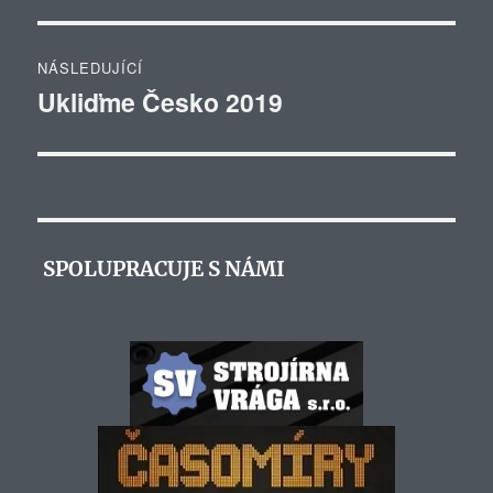
příspěvek:
příspěvek
NÁSLEDUJÍCÍ
Ukliďme Česko 2019
Následující
příspěvek:
SPOLUPRACUJE S NÁMI