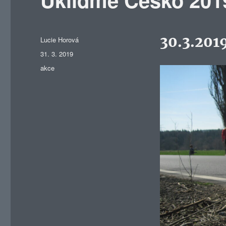
30.3.201
Autor:
Lucie Horová
Publikováno:
31. 3. 2019
Rubriky:
akce