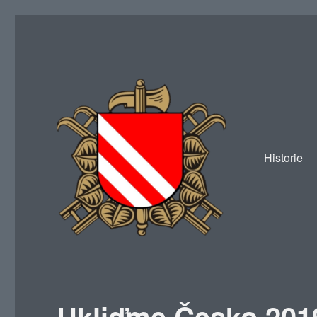
Historie
SDH Žákava
Ukliďme Česko 201