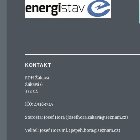
KONTAKT
SDH Žákavá
Žákavá 6
332 04
IČO: 49183745
Starosta: Josef Hora (josefhora.zakava@seznam.cz)
Velitel: Josef Hora ml. (pepeh.hora@seznam.cz)