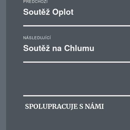
PŘEDCHOZÍ
pro
Soutěž Oplot
Předchozí
příspěvek:
příspěvek
NÁSLEDUJÍCÍ
Soutěž na Chlumu
Následující
příspěvek:
SPOLUPRACUJE S NÁMI