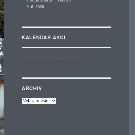
s překážkami – Tachov
9. 6. 2026
KALENDÁŘ AKCÍ
Nebyla nalezena žádná událost!
ARCHIV
Archiv