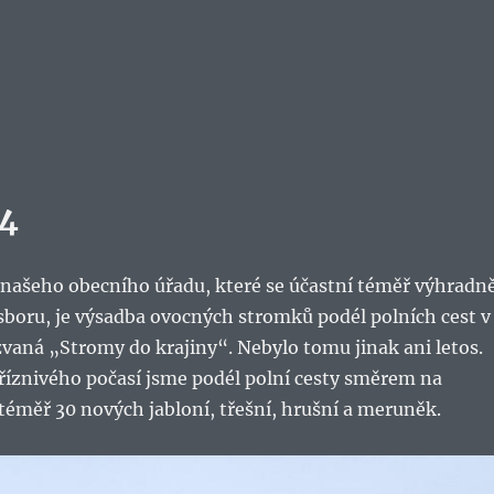
24
 našeho obecního úřadu, které se účastní téměř výhradn
sboru, je výsadba ovocných stromků podél polních cest v
vaná „Stromy do krajiny“. Nebylo tomu jinak ani letos.
íznivého počasí jsme podél polní cesty směrem na
 téměř 30 nových jabloní, třešní, hrušní a meruněk.