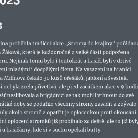
3
ina proběhla tradiční akce „Stromy do krajiny“ pořádan
Žákavá, která je každoročně z velké části podpořena
ru. Nejinak tomu bylo i tentokrát a hasiči byli v drtivé
ní mladými i dospělými členy. Na vysazení na hranici
a Milínova čekalo 30 kusů ořešáků, jabloní a švestek.
 nebyla zcela přívětivá, ale před začátkem akce v 9 hodi
ť neslibovala a brigádníci se tak mohli vrhnout do své
rátké doby se podařilo všechny stromy zasadit a zbývalo
kůly okolo stromů a opatřit je oplocenkou proti okousání
ní oplocení stromků již probíhalo za deště, ale to již byl
i u hasičárny, kde si v suchu opékali buřty.