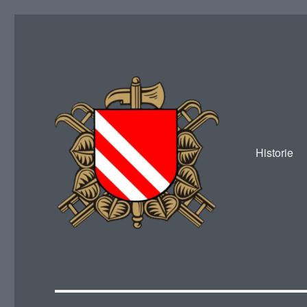
Historie
SDH Žákava