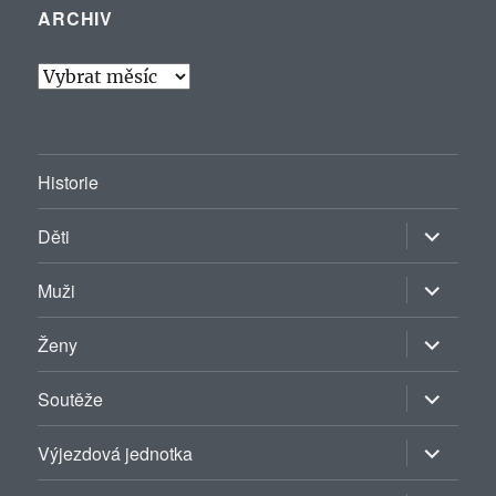
ARCHIV
Archiv
Historie
Zobrazit
Děti
podřazen
položky
Zobrazit
Muži
podřazen
položky
Zobrazit
Ženy
podřazen
položky
Zobrazit
Soutěže
podřazen
položky
Zobrazit
Výjezdová jednotka
podřazen
položky