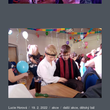
Autor:
Publikováno:
Rubriky:
Štítky:
Lucie Horová
19. 2. 2022
akce
další akce
,
dětský bál