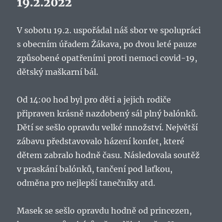
19.2.2022
V sobotu 19.2. uspořádal náš sbor ve spolupráci
s obecním úřadem Žákava, po dvou leté pauze
způsobené opatřeními proti nemoci covid-19,
dětský maškarní bál.
Od 14:00 hod byl pro děti a jejich rodiče
připraven krásně nazdobený sál plný balónků.
Dětí se sešlo opravdu velké množství. Největší
zábavu představovalo házení konfet, které
dětem zabralo hodně času. Následovala soutěž
v praskání balónků, tančení pod laťkou,
odměna pro nejlepší tanečníky atd.
Masek se sešlo opravdu hodně od princezen,