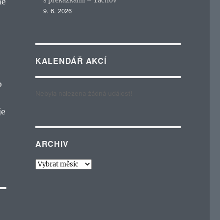
s překážkami – Tachov
me
9. 6. 2026
KALENDÁŘ AKCÍ
o
Nebyla nalezena žádná událost!
je
ARCHIV
Archiv