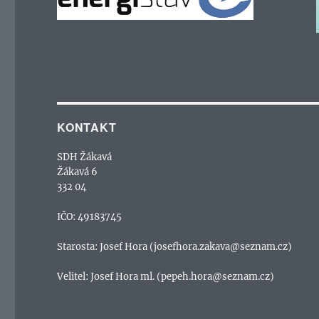
KONTAKT
SDH Žákavá
Žákavá 6
332 04
IČO: 49183745
Starosta: Josef Hora (josefhora.zakava@seznam.cz)
Velitel: Josef Hora ml. (pepeh.hora@seznam.cz)