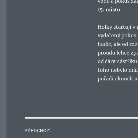
vodu a pokus zak
15. místo
.
Holky startují v
vydařený pokus.
hadic, ale od r
proudu lehce zp
od čáry nástřiku
toho nebylo málo
pořadí ukončit až
Navigace
PŘEDCHOZÍ
pro