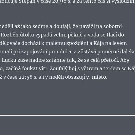
ončuje Štěpán v čase 20:96 s. a za tento čas si vyslouží
 neděli až jako sedmé a doufají, že naváží na sobotní
 Rozběh útoku vypadá velmi pěkně a voda se tlačí do
ozdělovače dochází k malému zpoždění a Kája na levém
omalí při zapojování proudnice a zůstává poměrně dalek
, Lucku zase hadice zatáhne tak, že se celá přetočí. Aby
, začíná foukat vítr. Zoufalý boj s větrem a terčem se Ká
 v čase 22:58 s. a i v neděli obsazují
7. místo
.