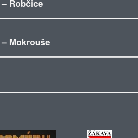
 – Robčice
a – Mokrouše