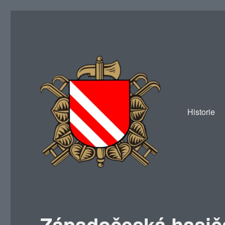
Historie
SDH Žákava
Západočeská hasičs