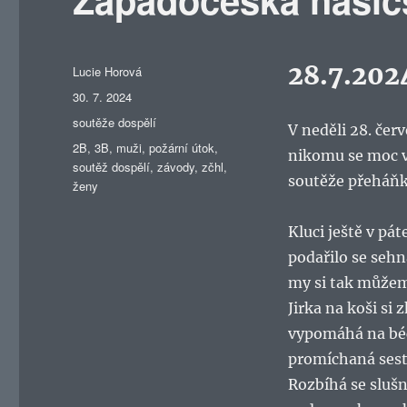
28.7.202
Autor:
Lucie Horová
Publikováno:
30. 7. 2024
Rubriky:
soutěže dospělí
V neděli 28. čer
Štítky:
2B
,
3B
,
muži
,
požární útok
,
nikomu se moc v
soutěž dospělí
,
závody
,
zčhl
,
soutěže přeháňky
ženy
Kluci ještě v pá
podařilo se sehn
my si tak můžeme
Jirka na koši si
vypomáhá na béč
promíchaná sest
Rozbíhá se slušn