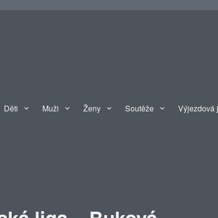
Děti
Muži
Ženy
Soutěže
Výjezdová 
ká liga – Buková