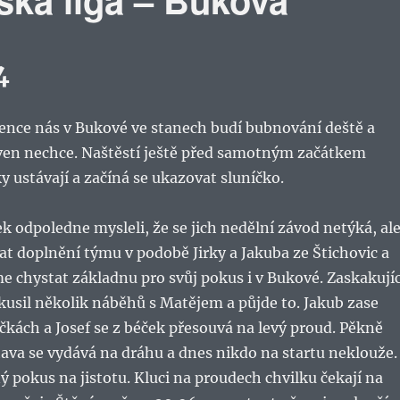
4
vence nás v Bukové ve stanech budí bubnování deště a
en nechce. Naštěstí ještě před samotným začátkem
 ustávají a začíná se ukazovat sluníčko.
tek odpoledne mysleli, že se jich nedělní závod netýká, al
at doplnění týmu v podobě Jirky a Jakuba ze Štichovic a
 chystat základnu pro svůj pokus i v Bukové. Zaskakujíc
 zkusil několik náběhů s Matějem a půjde to. Jakub zase
kách a Josef se z béček přesouvá na levý proud. Pěkně
ava se vydává na dráhu a dnes nikdo na startu neklouže.
ý pokus na jistotu. Kluci na proudech chvilku čekají na