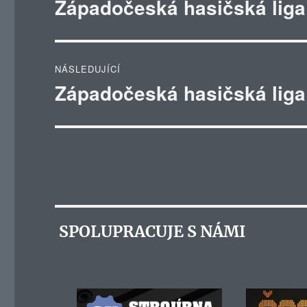
Západočeská hasičská liga
Předchozí
příspěvek:
příspěvek
NÁSLEDUJÍCÍ
Západočeská hasičská lig
Následující
příspěvek:
SPOLUPRACUJE S NÁMI