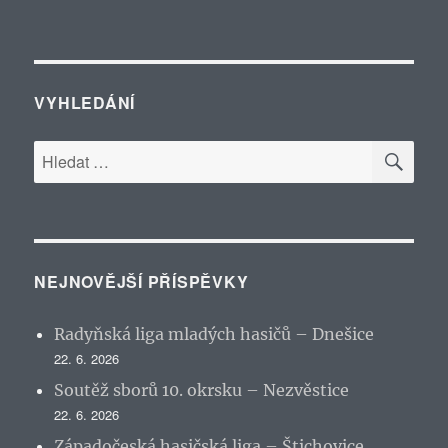
VYHLEDÁNÍ
HLE
Hledat:
NEJNOVĚJŠÍ PŘÍSPĚVKY
Radyňská liga mladých hasičů – Dnešice
22. 6. 2026
Soutěž sborů 10. okrsku – Nezvěstice
22. 6. 2026
Západočeská hasičská liga – Štichovice