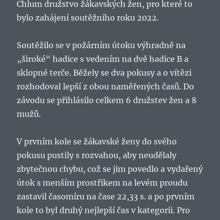
Chlum družstvo žákavských žen, pro které to
bylo zahájení soutěžního roku 2022.
Soutěžilo se v požárním útoku výhradně na
„široké“ hadice s vedením na dvě hadice B a
sklopné terče. Běžely se dva pokusy a o vítězi
rozhodoval lepší z obou naměřených časů. Do
závodu se přihlásilo celkem 6 družstev žen a 8
mužů.
V prvním kole se žákavské ženy do svého
pokusu pustily s rozvahou, aby neudělaly
zbytečnou chybu, což se jim povedlo a vydařený
útok s menším prostřikem na levém proudu
zastavil časomíru na čase 22,33 s. a po prvním
kole to byl druhý nejlepší čas v kategorii. Pro