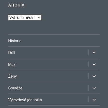
ARCHIV
Archiv
Historie
Zobrazit
Děti
podřazen
položky
Zobrazit
Muži
podřazen
položky
Zobrazit
Ženy
podřazen
položky
Zobrazit
Soutěže
podřazen
položky
Zobrazit
Výjezdová jednotka
podřazen
položky