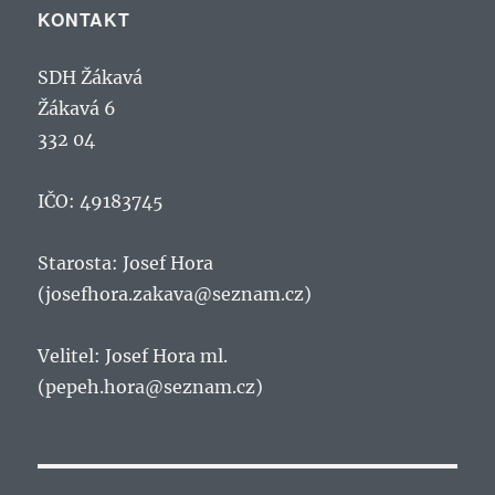
KONTAKT
SDH Žákavá
Žákavá 6
332 04
IČO: 49183745
Starosta: Josef Hora
(josefhora.zakava@seznam.cz)
Velitel: Josef Hora ml.
(pepeh.hora@seznam.cz)