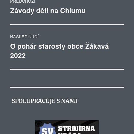
PŘEDCHOZÍ
pro
Závody dětí na Chlumu
Předchozí
příspěvek:
příspěvek
NÁSLEDUJÍCÍ
O pohár starosty obce Žákavá
Následující
2022
příspěvek:
SPOLUPRACUJE S NÁMI