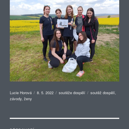
Autor:
Publikováno:
Rubriky:
Štítky:
Lucie Horová
8. 5. 2022
soutěže dospělí
soutěž dospělí
,
závody
,
ženy
Navigace