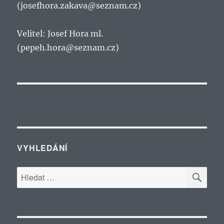
(josefhora.zakava@seznam.cz)
Velitel: Josef Hora ml.
(pepeh.hora@seznam.cz)
VYHLEDÁNÍ
HLE
Hledat: