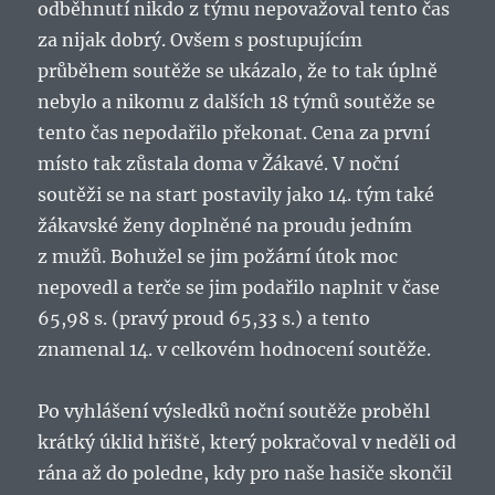
odběhnutí nikdo z týmu nepovažoval tento čas
za nijak dobrý. Ovšem s postupujícím
průběhem soutěže se ukázalo, že to tak úplně
nebylo a nikomu z dalších 18 týmů soutěže se
tento čas nepodařilo překonat. Cena za první
místo tak zůstala doma v Žákavé. V noční
soutěži se na start postavily jako 14. tým také
žákavské ženy doplněné na proudu jedním
z mužů. Bohužel se jim požární útok moc
nepovedl a terče se jim podařilo naplnit v čase
65,98 s. (pravý proud 65,33 s.) a tento
znamenal 14. v celkovém hodnocení soutěže.
Po vyhlášení výsledků noční soutěže proběhl
krátký úklid hřiště, který pokračoval v neděli od
rána až do poledne, kdy pro naše hasiče skončil