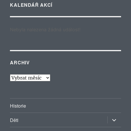
KALENDÁŘ AKCÍ
Nebyla nalezena žádná událost!
ARCHIV
Archiv
Historie
Zobrazit
Děti
podřazen
položky