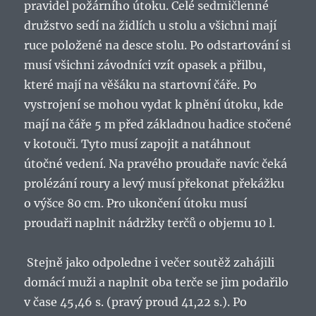
pravidel požárního útoku. Celé sedmičlenné
družstvo sedí na židlích u stolu a všichni mají
ruce položené na desce stolu. Po odstartování si
musí všichni závodníci vzít opasek a přilbu,
které mají na věšáku na startovní čáře. Po
vystrojení se mohou vydat k plnění útoku, kde
mají na čáře 5 m před základnou hadice stočené
v kotouči. Tyto musí zapojit a natáhnout
útočné vedení. Na pravého proudaře navíc čeká
prolézání roury a levý musí překonat překážku
o výšce 80 cm. Pro ukončení útoku musí
proudaři naplnit nádržky terčů o objemu 10 l.
Stejně jako odpoledne i večer soutěž zahájili
domácí muži a naplnit oba terče se jim podařilo
v čase 45,46 s. (pravý proud 41,22 s.). Po