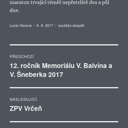
maraton trvající téměř nepřetržitě dva a půl
dne.
Autor:
Publikováno:
Rubriky:
Lucie Horová
9. 9. 2017
soutěže dospělí
Navigace
PŘEDCHOZÍ
pro
12. ročník Memoriálu V. Balvína a
Předchozí
V. Šneberka 2017
příspěvek:
příspěvek
NÁSLEDUJÍCÍ
ZPV Vrčeň
Následující
příspěvek: