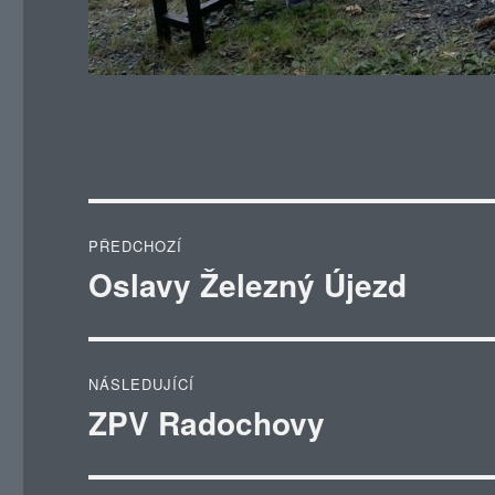
Navigace
PŘEDCHOZÍ
pro
Oslavy Železný Újezd
Předchozí
příspěvek:
příspěvek
NÁSLEDUJÍCÍ
ZPV Radochovy
Následující
příspěvek: