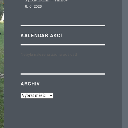
s překážkami – Tachov
9. 6. 2026
KALENDÁŘ AKCÍ
Nebyla nalezena žádná událost!
ARCHIV
Archiv