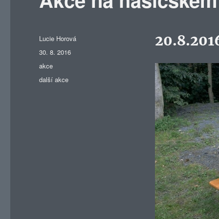
20.8.201
Autor:
Lucie Horová
Publikováno:
30. 8. 2016
Rubriky:
akce
Štítky:
další akce