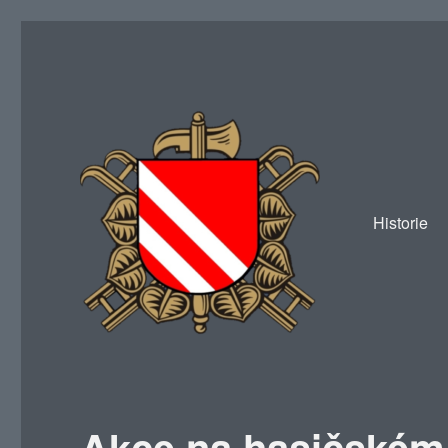
Historie
SDH Žákava
Akce na hasičském 