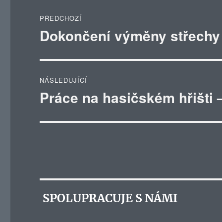
Navigace
PŘEDCHOZÍ
pro
Dokončení výměny střechy 
Předchozí
příspěvek:
příspěvek
NÁSLEDUJÍCÍ
Práce na hasičském hřišti 
Následující
příspěvek:
SPOLUPRACUJE S NÁMI