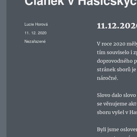
11.12.20
Autor:
Lucie Horová
Publikováno:
11. 12. 2020
Rubriky:
Nezařazené
V roce 2020 měly
tím souviselo i 
doprovodného pr
stránek sborů je
náročné.
Slovo dalo slovo
se věnujeme aktu
sboru vyšel v Ha
Byli jsme osloven