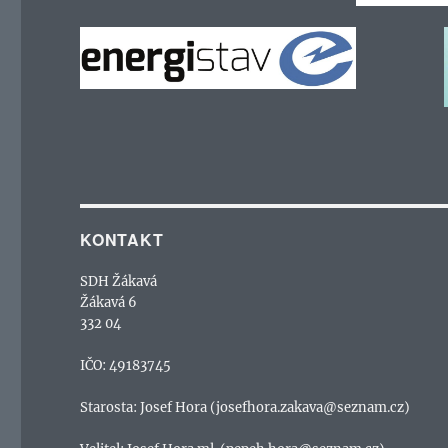
KONTAKT
SDH Žákavá
Žákavá 6
332 04
IČO: 49183745
Starosta: Josef Hora (josefhora.zakava@seznam.cz)