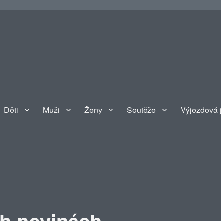
Děti
Muži
Ženy
Soutěže
Výjezdová 
ch novinách