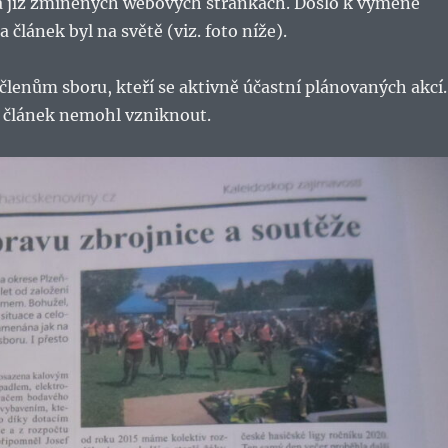
 již zmíněných webových stránkách. Došlo k výměně
 článek byl na světě (viz. foto níže).
lenům sboru, kteří se aktivně účastní plánovaných akcí.
o článek nemohl vzniknout.