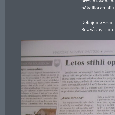
prezentovaná na
několika emailů a
Děkujeme všem č
Bez vás by tent