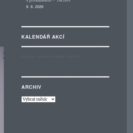
s překážkami – Tachov
9. 6. 2026
KALENDÁŘ AKCÍ
Nebyla nalezena žádná událost!
ARCHIV
Archiv