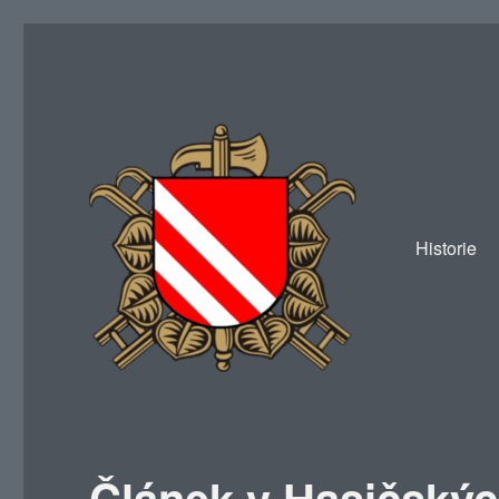
Historie
SDH Žákava
Článek v Hasičský