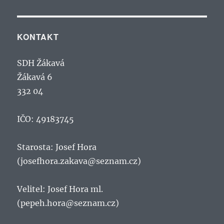
KONTAKT
SDH Žákavá
Žákavá 6
332 04
IČO: 49183745
Starosta: Josef Hora
(josefhora.zakava@seznam.cz)
Velitel: Josef Hora ml.
(pepeh.hora@seznam.cz)