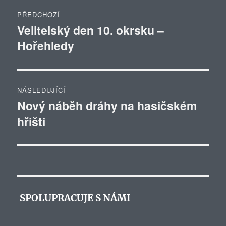
Navigace
PŘEDCHOZÍ
pro
Velitelský den 10. okrsku –
Předchozí
Hořehledy
příspěvek:
příspěvek
NÁSLEDUJÍCÍ
Nový náběh dráhy na hasičském
Následující
hřišti
příspěvek:
SPOLUPRACUJE S NÁMI