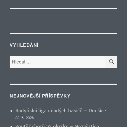
VYHLEDÁNÍ
HLE
Hledat:
NEJNOVĚJŠÍ PŘÍSPĚVKY
Radyňská liga mladých hasičů – Dnešice
22. 6. 2026
Soutěž sborů 10. okrsku – Nezvěstice