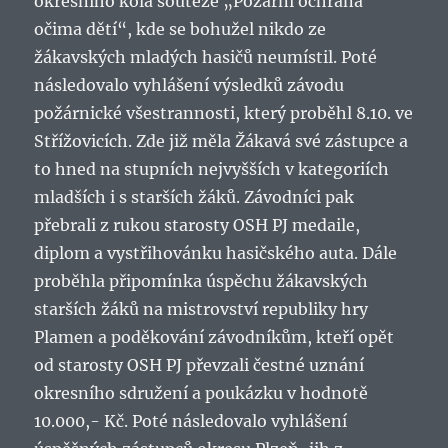
okresního kola soutěže „Požární ochrana
očima dětí“, kde se bohužel nikdo ze
žákavských mladých hasičů neumístil. Poté
následovalo vyhlášení výsledků závodu
požárnické všestrannosti, který proběhl 8.10. ve
Střížovicích. Zde již měla Žákavá své zástupce a
to hned na stupních nejvyšších v kategoriích
mladších i s starších žáků. Závodníci pak
přebrali z rukou starosty OSH PJ medaile,
diplom a vystřihovánku hasičského auta. Dále
proběhla připomínka úspěchu žákavských
starších žáků na mistrovství republiky hry
Plamen a poděkování závodníkům, kteří opět
od starosty OSH PJ převzali čestné uznání
okresního sdružení a poukázku v hodnotě
10.000,- Kč. Poté následovalo vyhlášení