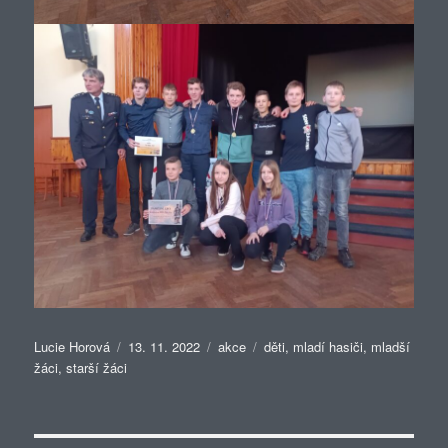
Autor:
Publikováno:
Rubriky:
Štítky:
Lucie Horová
13. 11. 2022
akce
děti
,
mladí hasiči
,
mladší
žáci
,
starší žáci