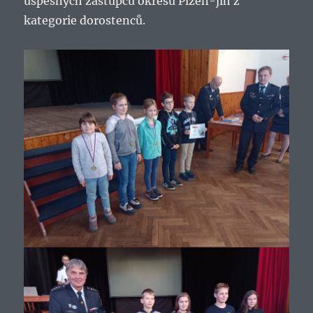
úspěšných zástupců okresu Plzeň-jih z
kategorie dorostenců.