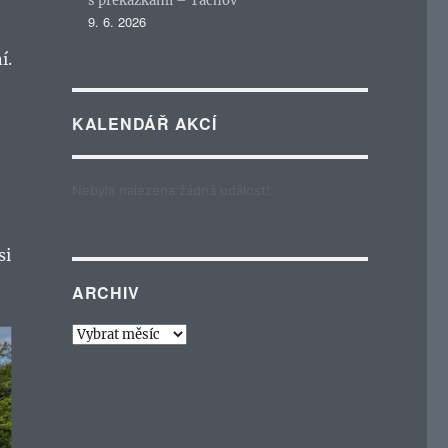
s překážkami – Tachov
9. 6. 2026
í.
KALENDÁŘ AKCÍ
Nebyla nalezena žádná událost!
si
ARCHIV
Archiv