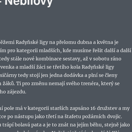
ěžemi Radyňské ligy na přelomu dubna a května je
m pro kategorii mladších, kde musíme řešit další a další
tedy stále nové kombinace sestavy, až v sobotu ráno
uvenka a mladší žáci se třetího kola Radyňské ligy
sičárny tedy stojí jen jedna dodávka a plní se členy
h žáků. Ti pro změnu nemají svého trenéra, který se
ho zájezdu.
í pole má v kategorii starších zapsáno 16 družstev a my
ce po nástupu jako třetí na štafetu požárních dvojic.
 trápí bolavá pata a je to znát na jejím běhu, stejně jako