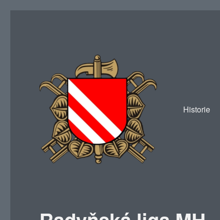
Historie
SDH Žákava
Radyňská liga MH –