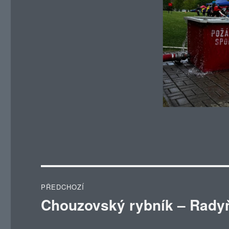
Navigace
PŘEDCHOZÍ
pro
Chouzovský rybník – Rady
Předchozí
příspěvek:
příspěvek