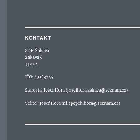
KONTAKT
SDH Žákavá
Žákavá 6
332 04
IČO: 49183745
Starosta: Josef Hora (josefhora.zakava@seznam.cz)
Velitel: Josef Hora ml. (pepeh.hora@seznam.cz)