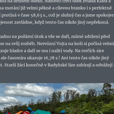
na na druhém úseku. Naštěstí třetí úsek zvládá Klára a
a motání již velmi pěkně a cílovou branku i s perfektně
protíná v čase 58,63 s., což je slušný čas a jsme spokojen
ojenost zavládne, když tento čas nikdo jiný nepřekoná.
adnu na požární útok a vše se daří, mírné zdržení před
me na svůj rozběh. Nervózní Vojta na koši si počíná velmi
uje hladce a daří se mu i nalití vody. Na terčích sice
 ale časomíra ukazuje 16,78 s.! Ani tento čas nikdo jiný
. Starší žáci konečně v Radyňské lize zabírají a odvážejí 