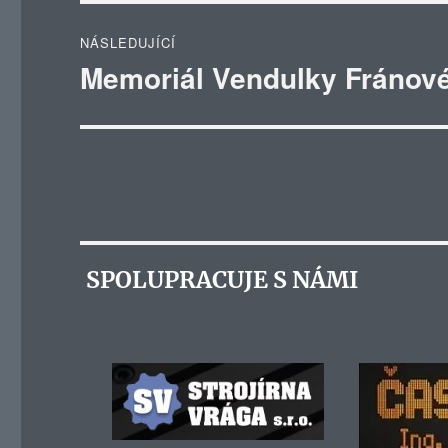
NÁSLEDUJÍCÍ
Memoriál Vendulky Fránov
Následující
příspěvek:
SPOLUPRACUJE S NÁMI