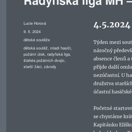
4.5.2024
Autor:
Lucie Horová
Publikováno:
9. 5. 2024
Rubriky:
dětské soutěže
Týden mezi sout
Štítky:
dětská soutěž
,
mladí hasiči
,
náročný předevší
požární útok
,
radyňská liga
,
absence členů a 
štafeta požárních dvojic
,
starší žáci
,
závody
přijde další oml
nezúčastní. U ha
družstva staršíc
účastní hasičské
Početné startovn
se chystáme krát
Kapitánku Elišku