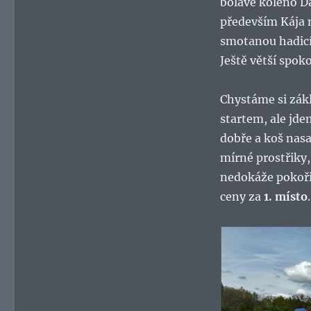
bolavé koleno Da
především Kája n
smotanou hadicí 
Ještě větší spok
Chystáme si zákl
startem, ale jde
dobře a koš nasaz
mírné prostřiky,
nedokáže pokořit
ceny za
1. místo
.