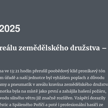
.2025
areálu zemědělského družstva –
na ve 13:21 hodin přerušil poobědový klid pronikavý tón
m úřadě a naší jednotce byl vyhlášen poplach z důvodu
lámy a pneumatik v areálu kravína zemědělského družstv
notka byla na místě jako první a zahájila hašení požáru,
ůvodu silného větru již značně rozšířen. Vzápětí dorazily
stic a Spáleného Poříčí a poté i profesionální hasiči ze