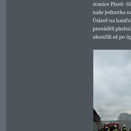
stanice Plzeň-Sl
naše jednotka na 
Úslavě na hasičs
prováděli plnění
ukončili až po úp