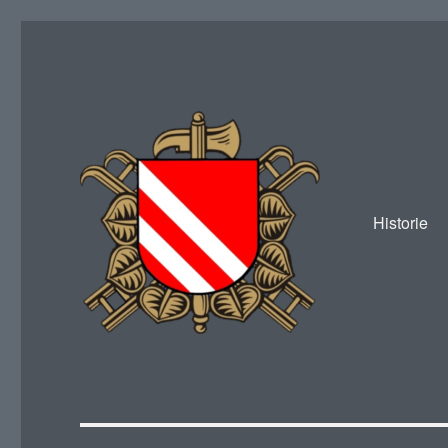
Historie
SDH Žákava