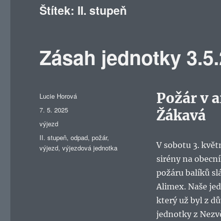
Štítek:
II. stupeň
Zásah jednotky 3.5
Požár v 
Autor:
Lucie Horová
Publikováno:
7. 5. 2025
Žákavá
Rubriky:
výjezd
Štítky:
II. stupeň
,
odpad
,
požár
,
V sobotu 3. květ
výjezd
,
výjezdová jednotka
sirény na obecní
požáru balíků s
Alimex. Naše jed
který už byl z d
jednotky z Nezvě