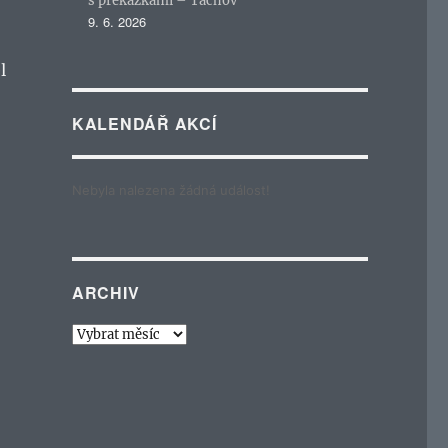
s překážkami – Tachov
9. 6. 2026
l
KALENDÁŘ AKCÍ
Nebyla nalezena žádná událost!
ARCHIV
Archiv