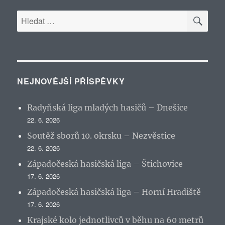
HLE
Hledat:
NEJNOVĚJŠÍ PŘÍSPĚVKY
Radyňská liga mladých hasičů – Dnešice
22. 6. 2026
Soutěž sborů 10. okrsku – Nezvěstice
22. 6. 2026
Západočeská hasičská liga – Štichovice
17. 6. 2026
Západočeská hasičská liga – Horní Hradiště
17. 6. 2026
Krajské kolo jednotlivců v běhu na 60 metrů