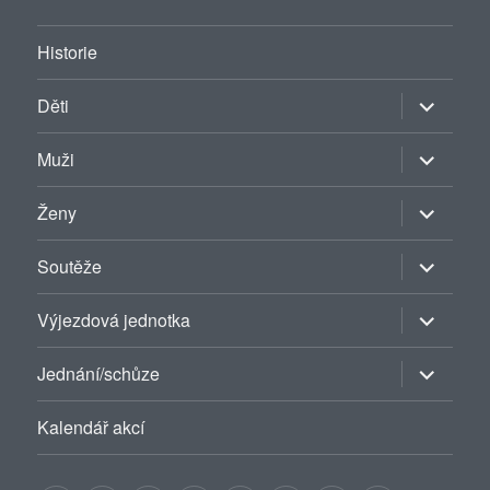
Historie
Zobrazit
Děti
podřazen
položky
Zobrazit
Muži
podřazen
položky
Zobrazit
Ženy
podřazen
položky
Zobrazit
Soutěže
podřazen
položky
Zobrazit
Výjezdová jednotka
podřazen
položky
Zobrazit
Jednání/schůze
podřazen
položky
Kalendář akcí