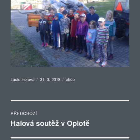
Autor:
Publikováno:
Rubriky:
Lucie Horová
31. 3. 2018
akce
Navigace
PŘEDCHOZÍ
pro
Halová soutěž v Oplotě
Předchozí
příspěvek:
příspěvek