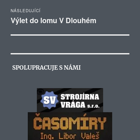
NÁSLEDUJÍCÍ
Výlet do lomu V Dlouhém
Následující
příspěvek:
SPOLUPRACUJE S NÁMI