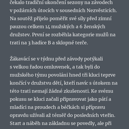
čekalo tradiční ukončení sezony na závodech
v požárních útocích v sousedních Nezvěsticích.
Na soutěž přijelo poměřit své síly před zimní
pauzou celkem 14 mužských a 6 ženských
družstev. První se rozběhla kategorie mužů na
trati na 3 hadice B a sklopné terče.
Žákavácí se v týdnu před závody potýkali
s velkou řadou omluvenek, a tak byli do
mužského týmu povoláni hned tři kluci teprve
končící v družstvu dětí, kteří navíc s útokem na
této trati nemají žádné zkušenosti. Ke svému
pokusu se kluci začali připravovat jako pátí a
mladíci na proudech a béčkách si přípravu
opravdu užívali až téměř do posledních vteřin.
Start a náběh na základnu se povedly, ale při