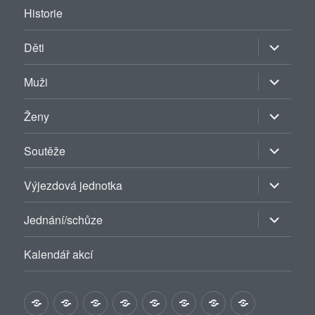
Historie
Zobrazit
Děti
podřazen
položky
Zobrazit
Muži
podřazen
položky
Zobrazit
Ženy
podřazen
položky
Zobrazit
Soutěže
podřazen
položky
Zobrazit
Výjezdová jednotka
podřazen
položky
Zobrazit
Jednání/schůze
podřazen
položky
Kalendář akcí
Historie
Děti
Muži
Ženy
Soutěže
Výjezdová
Jednání/schůze
Kalendář