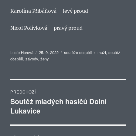
Karolína Přibáňová – levý proud
Nicol Polívková – pravý proud
Autor:
Publikováno:
Rubriky:
Štítky:
Lucie Horová
25. 9. 2022
soutěže dospělí
muži
,
soutěž
dospělí
,
závody
,
ženy
Navigace
PŘEDCHOZÍ
pro
Soutěž mladých hasičů Dolní
Předchozí
Lukavice
příspěvek:
příspěvek