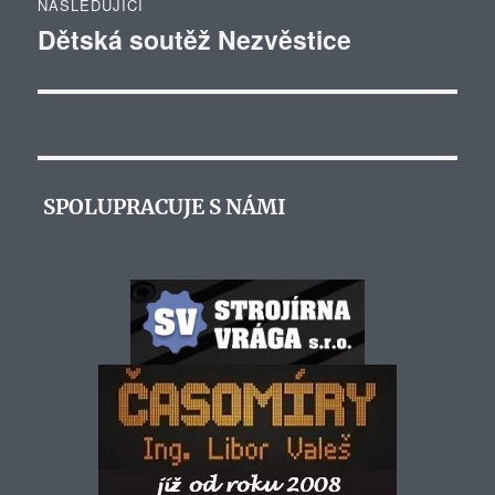
NÁSLEDUJÍCÍ
Dětská soutěž Nezvěstice
Následující
příspěvek:
SPOLUPRACUJE S NÁMI