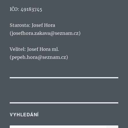
IČO: 49183745
Starosta: Josef Hora
(josefhora.zakava@seznam.cz)
Velitel: Josef Hora ml.
(pepeh.hora@seznam.cz)
VYHLEDÁNÍ
HLE