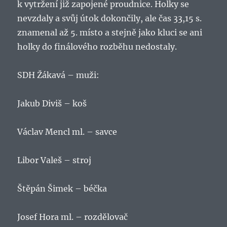
k vytržení již zapojené proudnice. Holky se
nevzdaly a svůj útok dokončily, ale čas 33,15 s.
znamenal až 5. místo a stejně jako kluci se ani
holky do finálového rozběhu nedostaly.
SDH Žákavá – muži:
Jakub Diviš – koš
Václav Mencl ml. – savce
Libor Valeš – stroj
Štěpán Šimek – béčka
Josef Hora ml. – rozdělovač