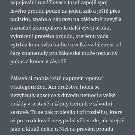
zapojování rozdělovače Josef zapojil spoj
levého proudu pouze na jeden zub a ještě přes
pojistku, snaha o nápravu na základně nevyšla
a značně zkomplikovala další vývoj útoku,
vykrácení pravého proudu, kterému voda
vytrhla koncovku hadice a velká vzdálenost od
čáry znamenaly pro žákavské muže neplatný
pokus a konec v závodě.
Žákavá si mohla ještě napravit reputaci
v kategorii žen. Ani družstvu holek se
nevyhnuly absence z důvodu nemoci a velké
rošády v sestavě a žádný trénink v závodní
sestavě. To se pak projevilo i při rozběhu, který
až po rozdělovač nevypadal vůbec zle, ale stejně
jako u kluků došlo u Nici na pravém proudu