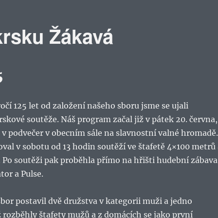
krsku Žákavá
5
ročí 125 let od založení našeho sboru jsme se ujali
rskové soutěže. Náš program začal již v pátek 20. června,
i v podvečer v obecním sále na slavnostní valné hromadě.
al v sobotu od 13 hodin soutěží ve štafetě 4×100 metrů 
 Po soutěži pak proběhla přímo na hřišti hudební zábava
tor a Pulse.
bor postavil dvě družstva v kategorii muži a jedno
 rozběhly štafety mužů a z domácích se jako první