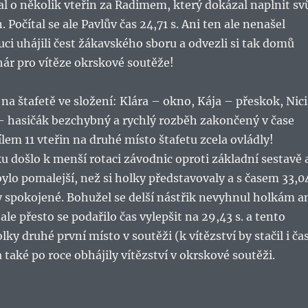
al o několik vteřin za Radimem, který dokázal naplnit sv
. Počítal s
e ale Pavlův čas 24,71 s. Ani ten ale nenašel
uci uhájili čest žákavského sboru a odvezli si tak domů
ár pro vítěze okrskové soutěže!
na štafetě ve složení: Klára – okno, Kája – přeskok, Nici
 – hasičák bezchybný a rychlý rozběh zakončený v čase
ílem 11 vteřin na druhé místo štafetu zcela ovládly!
 došlo k menší rotaci závodnic oproti základní sestavě 
bylo pomalejší, než si holky představovaly a s časem 33,0
 spokojené. Bohužel se delší nástřik nevyhnul holkám a
le přesto se podařilo čas vylepšit na 29,43 s. a tento
ky druhé první místo v soutěži (k vítězství by stačil i ča
 také po roce obhájily vítězství v okrskové soutěži.