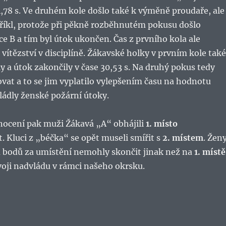
4,78 s. Ve druhém kole došlo také k výměně proudaře, ale
tříkl, protože při pěkně rozběhnutém pokusu došlo
ce B a tím byl útok ukončen. Čas z prvního kola ale
 vítězství v disciplíně. Žákavské holky v prvním kole také
ly a útok zakončily v čase 30,53 s. Na druhý pokus tedy
kovat a to se jim vyplatilo vylepšením času na hodnotu
vládly ženské požární útoky.
ocení pak muži Žákavá „A“ obhájili
1. místo
t. Kluci z „béčka“ se opět museli smířit s
2. místem
. Žen
 bodů za umístění nemohly skončit jinak než na
1. místě
voji nadvládu v rámci našeho okrsku.