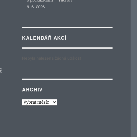
s překážkami – Tachov
9. 6. 2026
KALENDÁŘ AKCÍ
Nebyla nalezena žádná událost!
ě
ARCHIV
Archiv