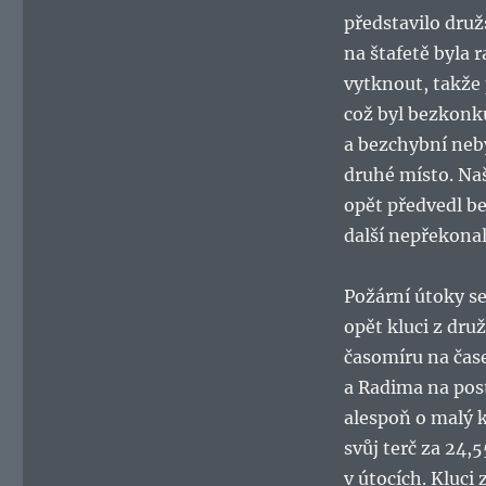
představilo dru
na štafetě byla 
vytknout, takže
což byl bezkonku
a bezchybní nebyl
druhé místo. Naš
opět předvedl be
další nepřekonal
Požární útoky se
opět kluci z dru
časomíru na čase
a Radima na post
alespoň o malý 
svůj terč za 24,
v útocích. Kluci