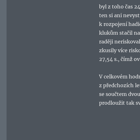
byl z toho čas 2
ten si ani nevys
k rozpojení hadi
klukům stačil na
raději neriskova
zkusily více ris
27,54 s., čímž o
V celkovém hodn
z předchozích le
se součtem dvou
prodloužit tak s