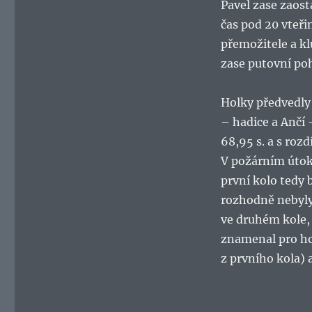
Pavel zase zaost
čas pod 20 vteřin
přemožitele a kl
zase putovní poh
Holky předvedly 
– hadice a Ančí
68,95 s. a s rozd
V požárním útoku
první kolo tedy 
rozhodně nebyly
ve druhém kole, a
znamenal pro hol
z prvního kola) a