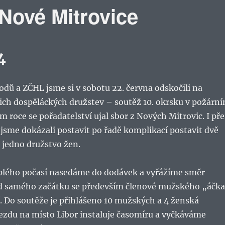
 Nové Mitrovice
4
dů a ZČHL jsme si v sobotu 22. června odskočili na
šich dospěláckých družstev – soutěž 10. okrsku v požárn
m roce se pořadatelství ujal sbor z Nových Mitrovic. I pře
jsme dokázali postavit po řadě komplikací postavit dvě
 jedno družstvo žen.
plého počasí nasedáme do dodávek a vyřážíme směr
 od samého začátku se především členové mužského „áčk
. Do soutěže je přihlášeno 10 mužských a 4 ženská
jezdu na místo Libor instaluje časomíru a vyčkáváme