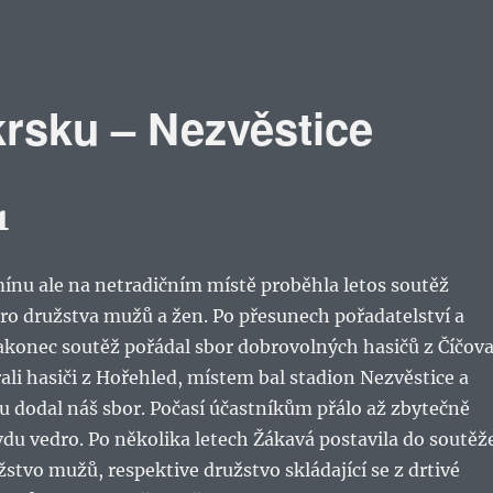
krsku – Nezvěstice
1
ínu ale na netradičním místě proběhla letos soutěž
ro družstva mužů a žen. Po přesunech pořadatelství a
akonec soutěž pořádal sbor dobrovolných hasičů z Číčova
rali hasiči z Hořehled, místem bal stadion Nezvěstice a
u dodal náš sbor. Počasí účastníkům přálo až zbytečně
du vedro. Po několika letech Žákavá postavila do soutěž
stvo mužů, respektive družstvo skládající se z drtivé