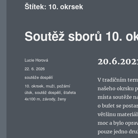
Štítek:
10. okrsek
Soutěž sborů 10. o
20.6.202
Autor:
Lucie Horová
Publikováno:
22. 6. 2026
Rubriky:
soutěže dospělí
V tradičním term
Štítky:
10. okrsek
,
muži
,
požární
našeho okrsku p
útok
,
soutěž dospělí
,
štafeta
místa soutěže n
4x100 m
,
závody
,
ženy
o bufet se posta
většinu materiál
moc a bylo oprav
pouze jedno druž