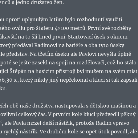
enců a jedno družstvo žen.
 oproti uplynulým letům bylo rozhodnutí využití
kého oválu pro štafetu 4×100 metrů. První své rozběhy
žákavští na to šli hned první. Startovací úsek s oknem
který předával Radimovi na bariéře a oba tyto úseky
dle představ. Na třetím úseku ale Pavlovi nevyšla úplně
poté se ještě zasekl na spoji na rozdělovači, což ho stálo
šující Štěpán na hasicím přístroji byl mužem na svém míst
s 66,30 s., který nikdy jiný nepřekonal a kluci si tak zapsali
ku.
cích obě naše družstva nastupovala s dětskou mašinou a
o ovlivní celkový čas. V prvním kole kluci předvedli pěkný
“, ale Pavla mrzel delší nástřik, protože Radim vpravo
 rychlý nástřik. Ve druhém kole se opět útok povedl, ale