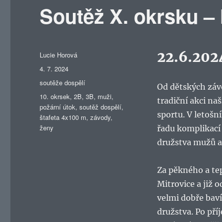
Soutěž X. okrsku –
22.6.202
Autor:
Lucie Horová
Publikováno:
4. 7. 2024
Rubriky:
soutěže dospělí
Od dětských závo
Štítky:
10. okrsek
,
2B
,
3B
,
muži
,
tradiční akci na
požární útok
,
soutěž dospělí
,
sportu. V letošní
štafeta 4x100 m
,
závody
,
ženy
řadu komplikací 
družstva mužů a
Za pěkného a te
Mitrovice a již
velmi dobře baví
družstva. Po pří