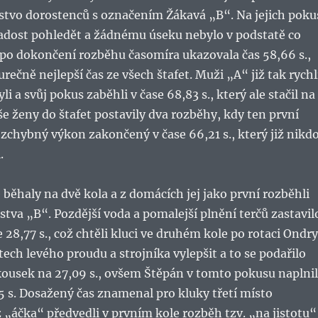
žstvo dorostenců s označením Žákavá „B“. Na jejich poku
radost pohledět a žádnému úseku nebylo v podstatě co
 po dokončení rozběhu časomíra ukazovala čas 58,66 s.,
rečně nejlepší čas ze všech štafet. Muži „A“ již tak rychl
i a svůj pokus zaběhli v čase 68,83 s., který ale stačil na
e ženy do štafet postavily dva rozběhy, kdy ten první
zchybný výkon zakončený v čase 66,21 s., který již nikd
.
 běhaly na dvě kola a z domácích jej jako první rozběhli
žstva „B“. Pozdější voda a pomalejší plnění terčů zastavil
 28,77 s., což chtěli kluci ve druhém kole po rotaci Ondry
ech levého proudu a strojníka vylepšit a to se podařilo
kousek na 27,09 s., ovšem Štěpán v tomto pokusu naplnil
55 s. Dosažený čas znamenal pro kluky třetí místo
 z „áčka“ předvedli v prvním kole rozběh tzv. „na jistotu“