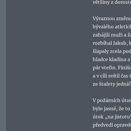
většiny z dorost
Výraznou změnou
bývalého atletic
zahájili muži a 
rozbíhal Jakub, 
šlapaly zcela po
hladce kladina a 
pár vteřin. Fini
a v cíli svítil ča
ze štafety jednič
V požárních úto
bylo jasné, že t
útok „na jistotu
předvedl opravdu