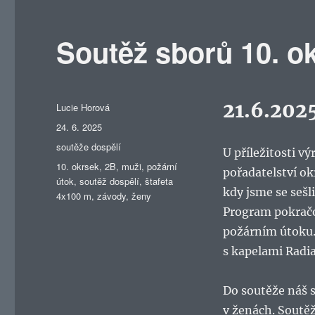
Soutěž sborů 10. o
21.6.202
Autor:
Lucie Horová
Publikováno:
24. 6. 2025
Rubriky:
soutěže dospělí
U příležitosti vý
Štítky:
10. okrsek
,
2B
,
muži
,
požární
pořadatelství ok
útok
,
soutěž dospělí
,
štafeta
kdy jsme se sešl
4x100 m
,
závody
,
ženy
Program pokračov
požárním útoku.
s kapelami Radia
Do soutěže náš s
v ženách. Soutěž