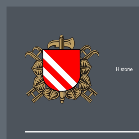
Historie
SDH Žákava