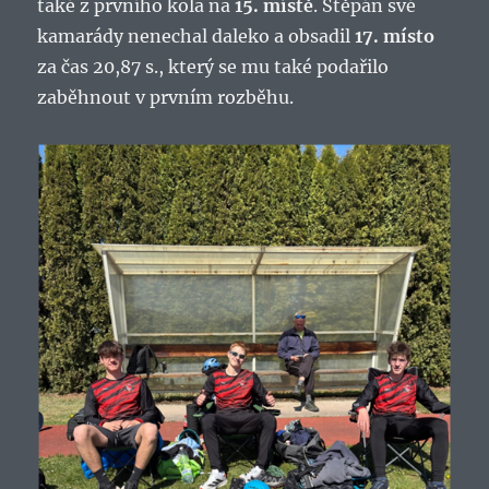
také z prvního kola na
15. místě
. Štěpán své
kamarády nenechal daleko a obsadil
17. místo
za čas 20,87 s., který se mu také podařilo
zaběhnout v prvním rozběhu.