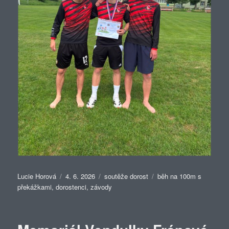
Autor:
Publikováno:
Rubriky:
Štítky:
Lucie Horová
4. 6. 2026
soutěže dorost
běh na 100m s
překážkami
,
dorostenci
,
závody