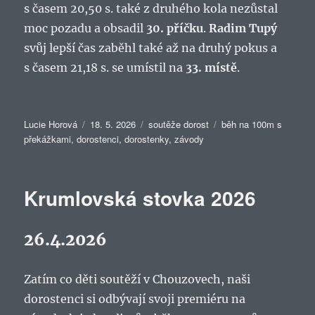
s časem 20,50 s. také z druhého kola nezůstal
moc pozadu a obsadil
30. příčku
.
Radim Tupý
svůj lepší čas zaběhl také až na druhý pokus a
s časem 21,18 s. se umístil na
33. místě
.
Autor:
Publikováno:
Rubriky:
Štítky:
Lucie Horová
18. 5. 2026
soutěže dorost
běh na 100m s
překážkami
,
dorostenci
,
dorostenky
,
závody
Krumlovská stovka 2026
26.4.2026
Zatím co děti soutěží v Chouzovech, naši
dorostenci si odbývají svoji premiéru na