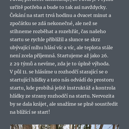
určitě potřeba a bude to tak asi navždycky.
Čekání na start trvá hodinu a dvacet minut a
zpočátku se zdá nekonečné, ale než se
stihneme rozběhat a rozehřát, čas našeho
startu se rychle přiblížil a slunce se skrz
ubývající mlhu hlásí víc a víc, ale teplota stále
není zcela příjemná. Startujeme až jako 26.
z 29 týmů a nevíme, zda je to úplně výhoda.
V půl 11. se hlásíme u rozhodčí starající se o
startující hlídky a tato nás odvádí do prostoru
startu, kde probíhá ještě instruktáž a kontrola
hlídky ze strany rozhodčí na startu. Nervozita
by se dala krájet, ale snažíme se plně soustředit
na blížící se start!