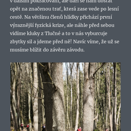
v dalším pokračování, ale daří se nám dostat
opět na značenou trať, která zase vede po lesní
cestě. Na většinu členů hlídky přichází první
výraznější fyzická krize, ale náhle před sebou
vidíme kluky z Tlučné a to v nás vyburcuje
zbytky sil a jdeme před ně! Navíc víme, že už se
musíme blížit do závěru závodu.