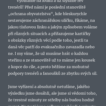
Vybíháme na louku a už slyšíme řev
trenérů! Před námi je poslední stanoviště
„ochrana obyvatelstva“, kde bleskurychle
sestavujeme záchranářskou uličku, říkáme, na
jakou tísňovou linku a jakým způsobem voláme
při různých situacích a přiřazujeme kartičky
s obrázky různých věcí podle toho, jestli ta
daná věc patří do evakuačního zavazadla nebo
ne. I my víme, že už musíme hrát o každou
vteřinu a ze stanoviště už to máme jen kousek
z kopce do cíle, a proto běžíme za mohutné
podpory trenérů a fanoušků ze zbytku svých sil.
Jsme vyřízení a absolutně netušíme, jakého
výsledku jsme dosáhli, ale jsme si vědomi toho,
že trestné minuty ze střelby nás budou hodně