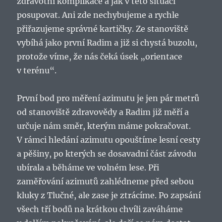
zdravotní komplikace a jak v této situaci
posupovat. Ani zde nechybujeme a rychle
přiřazujeme správné kartičky. Ze stanoviště
vybíhá jako první Radim a již si chystá buzolu,
protože víme, že nás čeká úsek „orientace
v terénu“.
První bod pro měření azimutu je jen pár metrů
od stanoviště zdravovědy a Radim již měří a
určuje nám směr, kterým máme pokračovat.
V rámci hledání azimutu opouštíme lesní cesty
a pěšiny, po kterých se dosavadní část závodu
ubírala a běháme ve volném lese. Při
zaměřování azimutů zahlédneme před sebou
kluky z Tlučné, ale zase je ztrácíme. Po zapsání
všech tří bodů na krátkou chvíli zaváháme