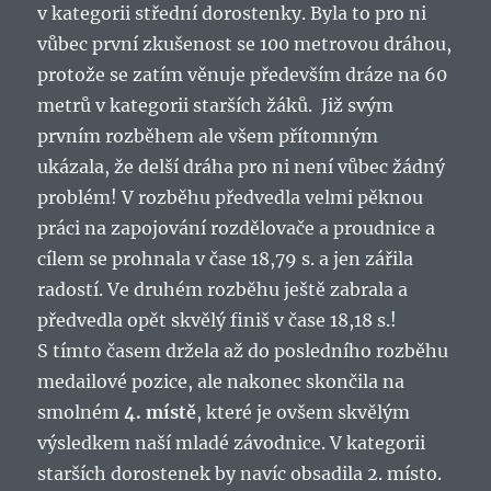
v kategorii střední dorostenky. Byla to pro ni
vůbec první zkušenost se 100 metrovou dráhou,
protože se zatím věnuje především dráze na 60
metrů v kategorii starších žáků. Již svým
prvním rozběhem ale všem přítomným
ukázala, že delší dráha pro ni není vůbec žádný
problém! V rozběhu předvedla velmi pěknou
práci na zapojování rozdělovače a proudnice a
cílem se prohnala v čase 18,79 s. a jen zářila
radostí. Ve druhém rozběhu ještě zabrala a
předvedla opět skvělý finiš v čase 18,18 s.!
S tímto časem držela až do posledního rozběhu
medailové pozice, ale nakonec skončila na
smolném
4. místě
, které je ovšem skvělým
výsledkem naší mladé závodnice. V kategorii
starších dorostenek by navíc obsadila 2. místo.