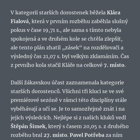
V kategorii starších dorostenek běžela
Klára
Fialová
, která v prvním rozběhu zaběhla slušný
pokus v čase 19,71 s., ale sama s tímto nebyla
spokojená a ve druhém kole se chtěla zlepšit,
ale tento plán zhatil „zásek“ na rozdělovači a
výsledný čas 21,07 s. byl velkým zklamáním. Čas
z prvního kola stačil Kláře na celkové
7. místo
.
Další žákavskou účast zaznamenala kategorie
starších dorostenců. Všichni tři kluci se ve své
premiérové sezóně v rámci této disciplíny stále
vyběhávají a učí se. Je to samozřejmě znát i na
jejich výsledcích. Nejlépe si z našich kluků vedl
Štěpán Šimek
, který s časem 20,05 s. z druhého
rozběhu bral
27. místo
.
Pavel Potřeba
za ním