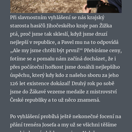
Při slavnostním vyhlášení se nás krajský
starosta hasičů Jihočeského kraje pan Žižka
ptá, proč jsme tak skleslí, když jsme druzí
nejlepší v republice, a Pavel mu na to odpovídá
„Ale my jsme chtěli být první!“ Přebíráme ceny,
fotíme se a pomalu nám začíná docházet, že i
přes počáteční hořkost jsme dosáhli nejlepšího
úspěchu, který kdy kdo z našeho sboru za jeho
126 let existence dokázal! Druhý rok po sobě
jsme do Žákavé vezeme medaile z mistrovství
České republiky a to už něco znamená.
Po vyhlášení probíhá ještě nekonečné focení na
přání trenéra Josefa a my už se všichni těšíme