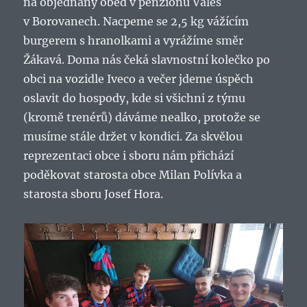
na objednaný oběd v penzionu Valeš
v Borovanech. Nacpeme se 2,5 kg vážícím
burgerem s hranolkami a vyrážíme směr
Žákavá. Doma nás čeká slavnostní kolečko po
obci na vozidle Iveco a večer jdeme úspěch
oslavit do hospody, kde si všichni z týmu
(kromě trenérů) dáváme nealko, protože se
musíme stále držet v kondici. Za skvělou
reprezentaci obce i sboru nám přichází
poděkovat starosta obce Milan Polívka a
starosta sboru Josef Hora.