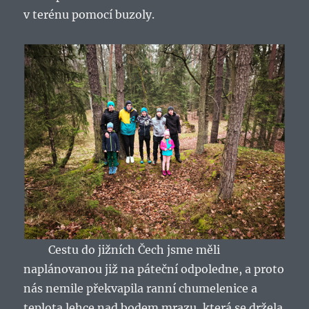
v terénu pomocí buzoly.
Cestu do jižních Čech jsme měli
naplánovanou již na páteční odpoledne, a proto
nás nemile překvapila ranní chumelenice a
teplota lehce nad bodem mrazu, která se držela