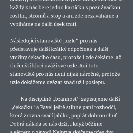
každý z nás bere jednu kartičku s poznávačkou
rostlin, stromů a stop a ani zde nezaváháme a
vybíháme na další úsek trati.
Následující stanoviště „uzle“ pro nás
představuje další krátký odpočinek a další
vteřiny čekacího času, protože i zde čekáme, až
tlučenští kluci uváží své uzle. Ani toto
stanoviště pro nás není nijak náročné, protože
uzle dokážeme uvázat snad už i poslepu.
Na disciplíně „brannost“ zapisujeme další
„čekačku“ a Pavel ještě stihne paní rozhodčí,
která zrovna svačí jablko, popřát dobrou chuť.
Dobrá nálada se nás drží, i když běžíme
s větrem o závod! Nejprve skáčeme přes dva