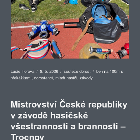
Autor:
Publikováno:
Rubriky:
Štítky:
Lucie Horová
8. 5. 2026
soutěže dorost
běh na 100m s
překážkami
,
dorostenci
,
mladí hasiči
,
závody
Mistrovství České republiky
v závodě hasičské
všestrannosti a brannosti –
Trocnov