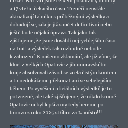
mrzet. Na trati jsme celkem posbírali 4 minuty
a 17 vteřin čekacího času. Trenéři neustále
aktualizují tabulku s průběžnými výsledky a
dohadují se, zda je již součet definitivní nebo
ještě bude nějaká úprava. Tak jako tak
zjišťujeme, že jsme dosáhli nejrychlejšího času
na trati a výsledek tak rozhodně nebude
k zahození. K našemu zklamání, ale již víme, že
kluci z Velkých Opatovic z jihomoravského
kraje absolvovali závod se zcela čistým kontem
a to nedokážeme překonat ani se sebelepším
během. Po vyvěšení oficiálních výsledků je to
potvrzené, ale také zjišťujeme, že nikdo kromě
Opatovic nebyl lepší a my tedy bereme po
bronzu z roku 2025 stříbro za
2. místo
!!!