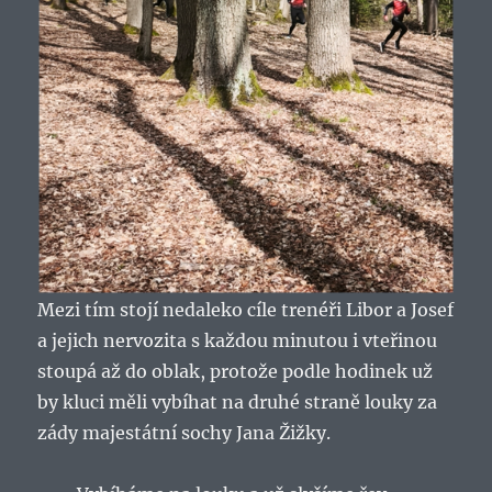
Mezi tím stojí nedaleko cíle trenéři Libor a Josef
a jejich nervozita s každou minutou i vteřinou
stoupá až do oblak, protože podle hodinek už
by kluci měli vybíhat na druhé straně louky za
zády majestátní sochy Jana Žižky.