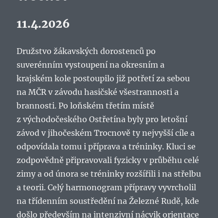
11.4.2026
Družstvo žákavských dorostenců po
suverénním vystoupení na okresním a
krajském kole postoupilo již potřetí za sebou
na MČR v závodu hasičské všestrannosti a
brannosti. Po loňském třetím místě
z východočeského Ostřetína byly pro letošní
závod v jihočeském Trocnově ty nejvyšší cíle a
odpovídala tomu i příprava a tréninky. Kluci se
zodpovědně připravovali fyzicky v průběhu celé
zimy a od února se tréninky rozšířili i na střelbu
a teorii. Celý harmonogram přípravy vyvrcholil
na třídenním soustředění na Železné Rudě, kde
došlo především na intenzivní nácvik orientace