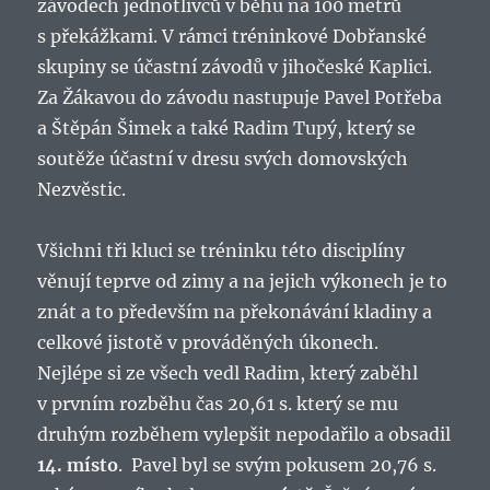
závodech jednotlivců v běhu na 100 metrů
s překážkami. V rámci tréninkové Dobřanské
skupiny se účastní závodů v jihočeské Kaplici.
Za Žákavou do závodu nastupuje Pavel Potřeba
a Štěpán Šimek a také Radim Tupý, který se
soutěže účastní v dresu svých domovských
Nezvěstic.
Všichni tři kluci se tréninku této disciplíny
věnují teprve od zimy a na jejich výkonech je to
znát a to především na překonávání kladiny a
celkové jistotě v prováděných úkonech.
Nejlépe si ze všech vedl Radim, který zaběhl
v prvním rozběhu čas 20,61 s. který se mu
druhým rozběhem vylepšit nepodařilo a obsadil
14. místo
. Pavel byl se svým pokusem 20,76 s.