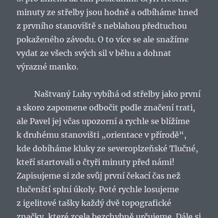
minuty ze střelby jsou hodně a odbíháme hned
z prvního stanoviště s neblahou předtuchou
pokaženého závodu. O to více se ale snažíme
vydat ze všech svých sil v běhu a dohnat
výrazné manko.
Naštvaný Luky vybíhá od střelby jako první
a skoro zapomene odbočit podle značení trati,
ale Pavel jej včas upozorní a rychle se blížíme
k druhému stanovišti „orientace v přírodě“,
kde dobíháme kluky ze severoplzeňské Tlučné,
kteří startovali o čtyři minuty před námi!
Zapisujeme si zde svůj první čekací čas než
tlučenští splní úkoly. Poté rychle losujeme
z igelitové tašky každý dvě topografické
značky, které zcela bezchybně určujeme. Dále si