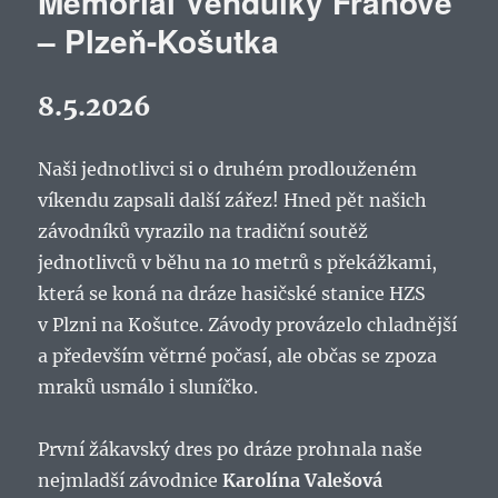
Memoriál Vendulky Fránové
– Plzeň-Košutka
8.5.2026
Naši jednotlivci si o druhém prodlouženém
víkendu zapsali další zářez! Hned pět našich
závodníků vyrazilo na tradiční soutěž
jednotlivců v běhu na 10 metrů s překážkami,
která se koná na dráze hasičské stanice HZS
v Plzni na Košutce. Závody provázelo chladnější
a především větrné počasí, ale občas se zpoza
mraků usmálo i sluníčko.
První žákavský dres po dráze prohnala naše
nejmladší závodnice
Karolína Valešová