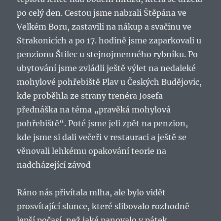
po celý den. Cestou jsme nabrali Štěpána ve
Velkém Boru, zastavili na nákup a svačinu ve
Strakonicích a po 17. hodině jsme zaparkovali u
penzionu Štilec u stejnojmenného rybníku. Po
ubytování jsme zvládli ještě výlet na nedaleké
mohylové pohřebiště Plav u Českých Budějovic,
kde proběhla ze strany trenéra Josefa
přednáška na téma „pravěká mohylová
pohřebiště“. Poté jsme jeli zpět na penzion,
kde jsme si dali večeři v restauraci a ještě se
věnovali lehkému opakování teorie na
nadcházející závod
Ráno nás přivítala mlha, ale bylo vidět
prosvítající slunce, které slibovalo rozhodně
lepší počasí, než jaké panovalo v pátek.