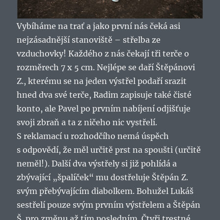
Vybíháme na trať a jako první nás čeká asi
nejzásadnější stanoviště – střelba ze
vzduchovky! Každého z nás čekají tři terče o
rozměrech 7 x 5 cm. Nejlépe se daří Štěpánovi
Z., kterému se na jeden výstřel podaří srazit
hned dva své terče, Radim zapisuje také čisté
konto, ale Pavel po prvním nabíjení odjišťuje
svoji zbraň a ta z ničeho nic vystřelí.
S reklamací u rozhodčího nemá úspěch
s odpovědí, že měl určitě prst na spoušti (určitě
neměl!). Další dva výstřely si již pohlídá a
zbývající „špalíček“ mu dostřeluje Štěpán Z.
svým přebývajícím diabolkem. Bohužel Lukáš
sestřelí pouze svým prvním výstřelem a Štěpán
Š. pro změnu až tím posledním. Čtyři trestné